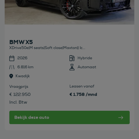
BMW X5
XDrive50e|M seats|Soft close|Maxton|| Ic...
2026
Hybride
6.816 km
Automaat
Kwadijk
Leasen vanaf
Vraagprijs
€ 1.758 /mnd
€ 122.950
Incl. Btw
Bekijk deze auto