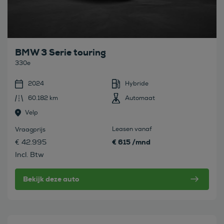
BMW 3 Serie touring
330e
2024
Hybride
60.182 km
Automaat
Velp
Leasen vanaf
Vraagprijs
€ 615 /mnd
€ 42.995
Incl. Btw
Bekijk deze auto