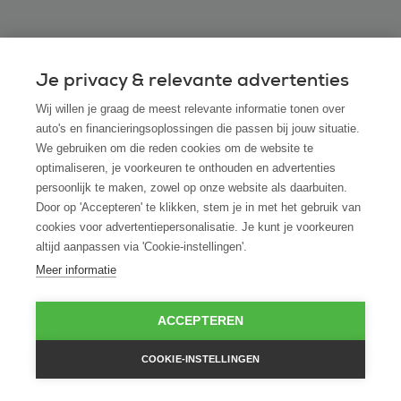
Veelgestelde vragen
Je privacy & relevante advertenties
Wij willen je graag de meest relevante informatie tonen over
auto's en financieringsoplossingen die passen bij jouw situatie.
We gebruiken om die reden cookies om de website te
Bekijk alle veelgestelde vragen
optimaliseren, je voorkeuren te onthouden en advertenties
persoonlijk te maken, zowel op onze website als daarbuiten.
Door op 'Accepteren' te klikken, stem je in met het gebruik van
cookies voor advertentiepersonalisatie. Je kunt je voorkeuren
Heb je vragen of wil je meer
altijd aanpassen via 'Cookie-instellingen'.
informatie?
Meer informatie
Neem dan contact op met ROS finance
ACCEPTEREN
Telefonisch contact
085 0431 747
COOKIE-INSTELLINGEN
Of stuur een e-mail naar