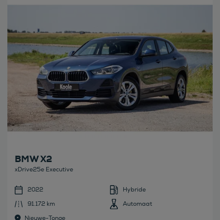
Bekijk deze auto
BMW X2
xDrive25e Executive
2022
Hybride
91.172 km
Automaat
Nieuwe-Tonge