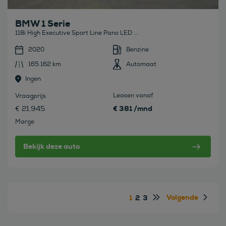
BMW 1 Serie
118i High Executive Sport Line Pano LED ...
2020
Benzine
165.162 km
Automaat
Ingen
Leasen vanaf
Vraagprijs
€ 381 /mnd
€ 21.945
Marge
Bekijk deze auto
Volgende
1
2
3