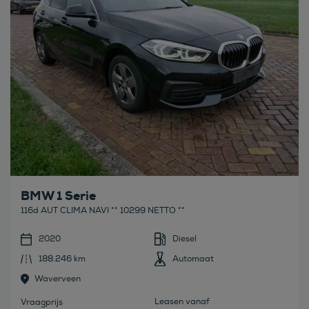
BMW 1 Serie
116d AUT CLIMA NAVI ** 10299 NETTO **
2020
Diesel
188.246 km
Automaat
Waverveen
Leasen vanaf
Vraagprijs