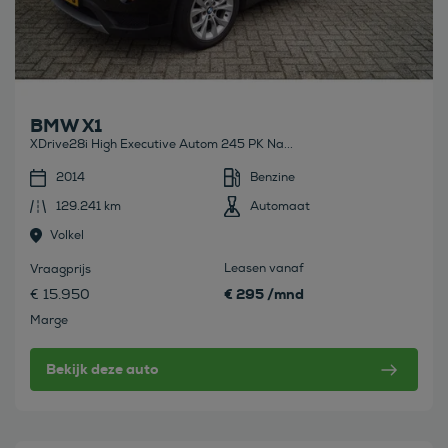
BMW X1
XDrive28i High Executive Autom 245 PK Na...
2014
Benzine
129.241 km
Automaat
Volkel
Leasen vanaf
Vraagprijs
€ 295 /mnd
€ 15.950
Marge
Bekijk deze auto