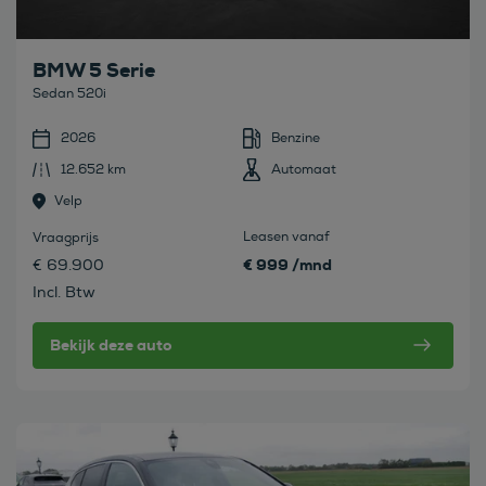
BMW 5 Serie
Sedan 520i
2026
Benzine
12.652 km
Automaat
Velp
Leasen vanaf
Vraagprijs
€ 999 /mnd
€ 69.900
Incl. Btw
Bekijk deze auto
Bekijk deze auto