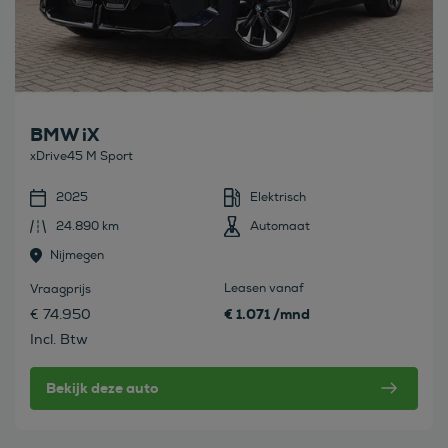
BMW iX
xDrive45 M Sport
2025
Elektrisch
24.890 km
Automaat
Nijmegen
Leasen vanaf
Vraagprijs
€ 1.071 /mnd
€ 74.950
Incl. Btw
Bekijk deze auto