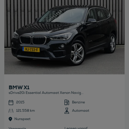
BMW X1
sDrive20i Essential Automaat Xenon Navig...
2015
Benzine
121.558 km
Automaat
Nunspeet
Leasen vanaf
Vraagprijs