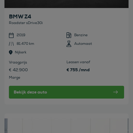
BMW Z4
Roadster sDrive30i
2019
Benzine
81.470 km
Automaat
Nijkerk
Leasen vanaf
Vraagprijs
€ 755 /mnd
€ 42.900
Marge
Bekijk deze auto
Bekijk deze auto