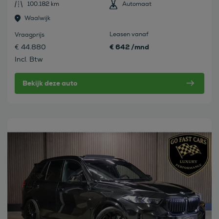
100.182 km
Automaat
Waalwijk
Leasen vanaf
Vraagprijs
€ 642 /mnd
€ 44.880
Incl. Btw
Bekijk deze auto
Bekijk deze auto