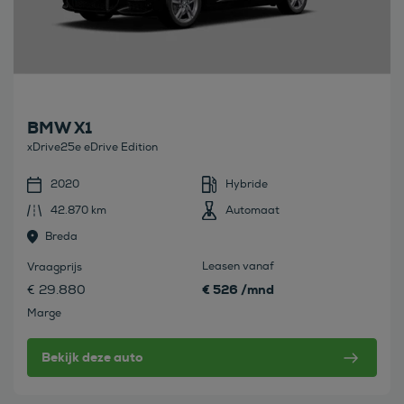
BMW X1
xDrive25e eDrive Edition
2020
Hybride
42.870 km
Automaat
Breda
Leasen vanaf
Vraagprijs
€ 526 /mnd
€ 29.880
Marge
Bekijk deze auto