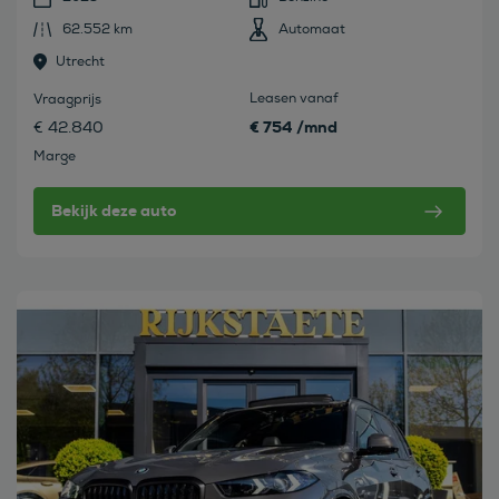
62.552 km
Automaat
Utrecht
Leasen vanaf
Vraagprijs
€ 754 /mnd
€ 42.840
Marge
Bekijk deze auto
Bekijk deze auto