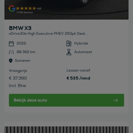
BMW X3
xDrive30e High Executive PHEV 293pk Deal...
2022
Hybride
88.362 km
Automaat
Someren
Leasen vanaf
Vraagprijs
€ 535 /mnd
€ 37.390
Incl. Btw
Bekijk deze auto
Bekijk deze auto