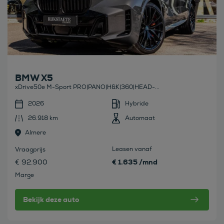
BMW X5
xDrive50e M-Sport PRO|PANO|H&K|360|HEAD-...
2026
Hybride
26.918 km
Automaat
Almere
Leasen vanaf
Vraagprijs
€ 1.635 /mnd
€ 92.900
Marge
Bekijk deze auto