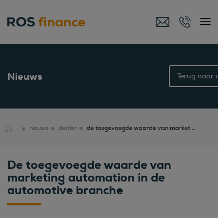
Nieuws
Terug naar o
nieuws
dealer
de toegevoegde waarde van marketing automation in de automotive branche
De toegevoegde waarde van
marketing automation in de
automotive branche