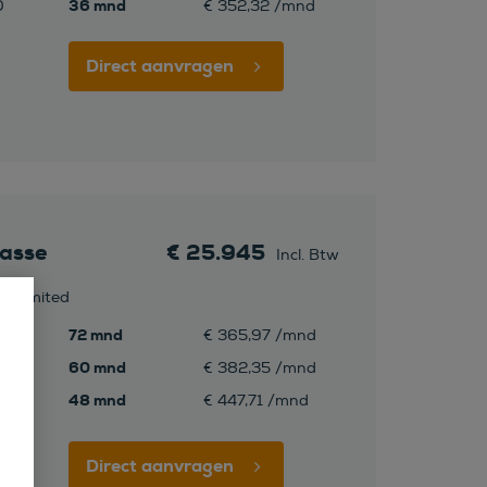
36 mnd
0
€ 352,32 /mnd
Direct aanvragen
asse
€ 25.945
Incl. Btw
ry Limited
72 mnd
€ 365,97 /mnd
60 mnd
€ 382,35 /mnd
48 mnd
€ 447,71 /mnd
Direct aanvragen