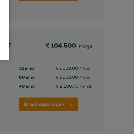
 GT
€ 104.500
Marge
MG
72 mnd
€ 1.839,00 /mnd
60 mnd
€ 1.956,90 /mnd
48 mnd
€ 2.296,76 /mnd
Direct aanvragen