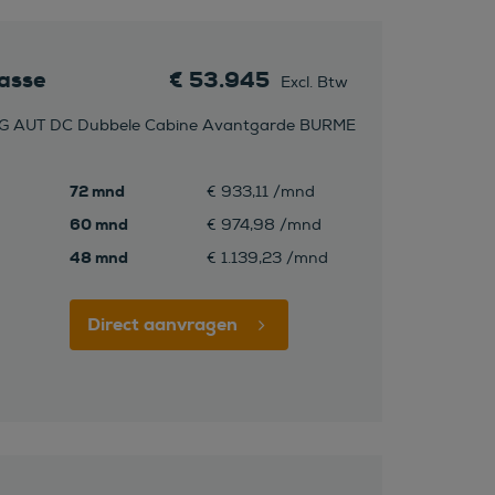
asse
€ 53.945
Excl. Btw
G AUT DC Dubbele Cabine Avantgarde BURME
72 mnd
€ 933,11 /mnd
60 mnd
€ 974,98 /mnd
48 mnd
€ 1.139,23 /mnd
Direct aanvragen