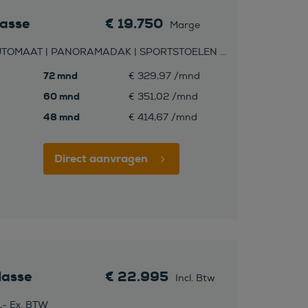
asse
€ 19.750
Marge
 AUTOMAAT | PANORAMADAK | SPORTSTOELEN ...
72 mnd
€ 329,97 /mnd
60 mnd
€ 351,02 /mnd
48 mnd
6
€ 414,67 /mnd
Direct aanvragen
lasse
€ 22.995
Incl. Btw
,- Ex. BTW