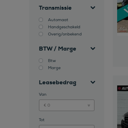
Transmissie
Automaat
Handgeschakeld
Overig/onbekend
BTW / Marge
Btw
Marge
Leasebedrag
Van
Tot