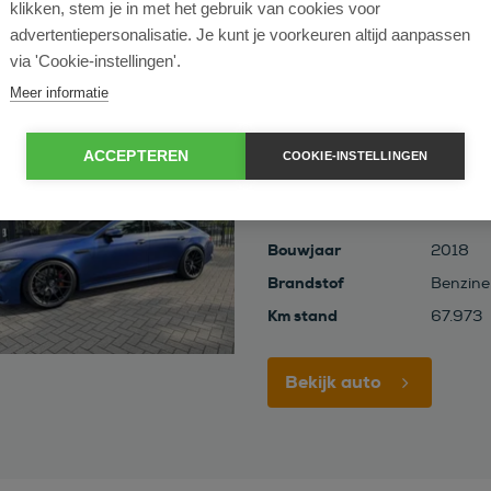
klikken, stem je in met het gebruik van cookies voor
advertentiepersonalisatie. Je kunt je voorkeuren altijd aanpassen
via 'Cookie-instellingen'.
Meer informatie
ACCEPTEREN
COOKIE-INSTELLINGEN
Mercedes-Benz AMG
4 door 63 S 4 door Coupé A
Bouwjaar
2018
Brandstof
Benzine
Km stand
67.973
Bekijk auto