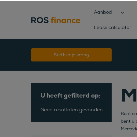
Aanbod
Lease calculator
Stel hier je vraag
M
U heeft gefilterd op:
Geen resultaten gevonden
Bent u 
bent u 
Mercede