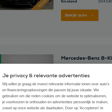
Km stand
204.54
Bekijk auto
Mercedes-Benz B-Kl
250 e Business Solution Luxu
Je privacy & relevante advertenties
Bouwjaar
2022
Wij willen je graag de meest relevante informatie tonen over auto's
Brandstof
Hybride
en financieringsoplossingen die passen bij jouw situatie. We
Km stand
77.532
gebruiken om die reden cookies om de website te optimaliseren,
je voorkeuren te onthouden en advertenties persoonlijk te maken,
Bekijk auto
zowel op onze website als daarbuiten. Door op 'Accepteren' te