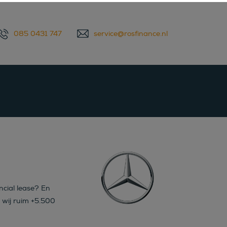
085 0431 747
service@rosfinance.nl
cial lease? En
 wij ruim +5.500