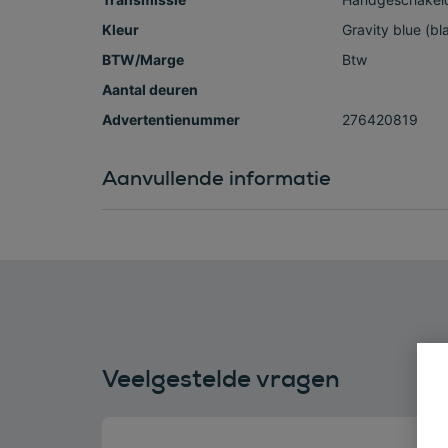
Kleur
Gravity blue (bl
BTW/Marge
Btw
Aantal deuren
Advertentienummer
276420819
Aanvullende informatie
Veelgestelde vragen