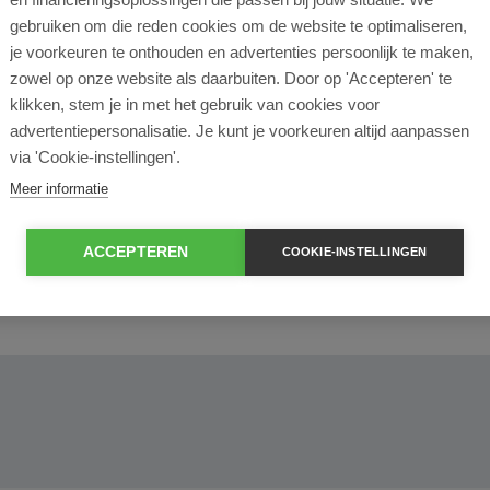
l lease?
gebruiken om die reden cookies om de website te optimaliseren,
je voorkeuren te onthouden en advertenties persoonlijk te maken,
rtende ondernemer?
zowel op onze website als daarbuiten. Door op 'Accepteren' te
klikken, stem je in met het gebruik van cookies voor
advertentiepersonalisatie. Je kunt je voorkeuren altijd aanpassen
e en operational lease?
via 'Cookie-instellingen'.
Meer informatie
e bij ROS Finance?
ACCEPTEREN
COOKIE-INSTELLINGEN
econtract zelf bepalen?