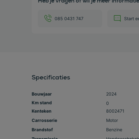
Heb je vragen of wil je meer informati
085 0431 747
Start e
Specificaties
Bouwjaar
2024
0
Kenteken
8002471
Carrosserie
Motor
Brandstof
Benzine
Transmissie
Handgeschakel