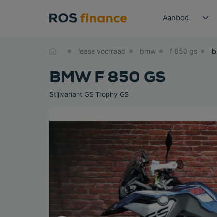
Aanbod
lease voorraad
bmw
f 850 gs
BMW F 850 GS
Stijlvariant GS Trophy GS