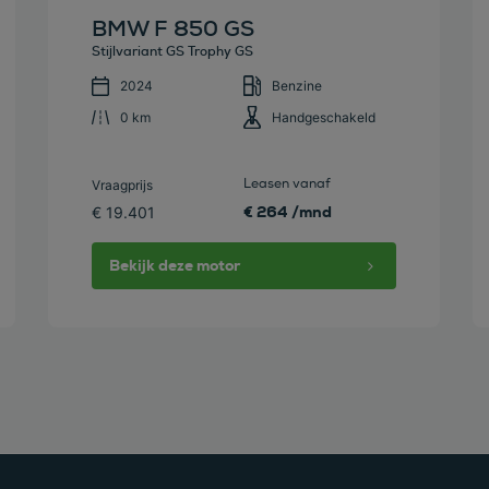
BMW F 850 GS
Stijlvariant GS Trophy GS
2024
Benzine
0 km
Handgeschakeld
Leasen vanaf
Vraagprijs
€ 264 /mnd
€ 19.401
Bekijk deze motor