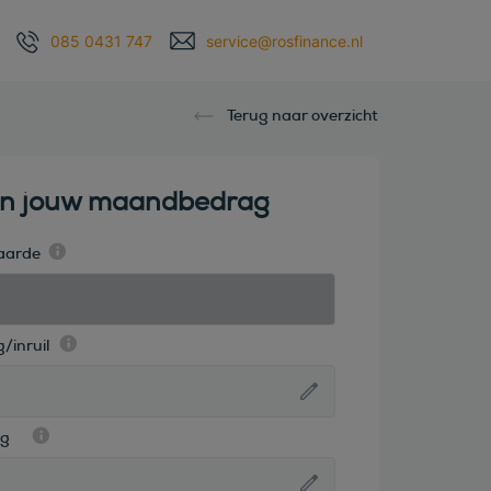
085 0431 747
service@rosfinance.nl
Terug naar overzicht
en jouw maandbedrag
aarde
/inruil
ag