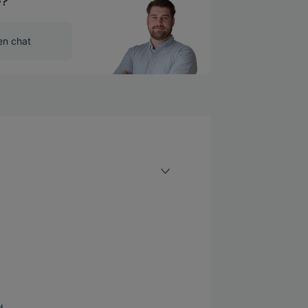
e?
en chat
d