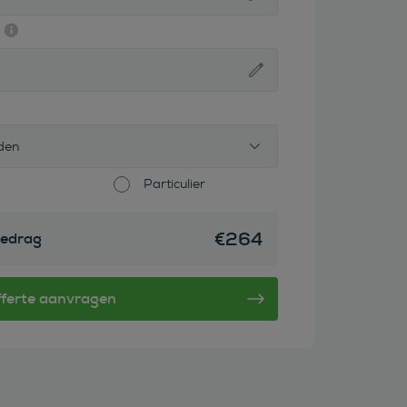
den
Particulier
€
264
edrag