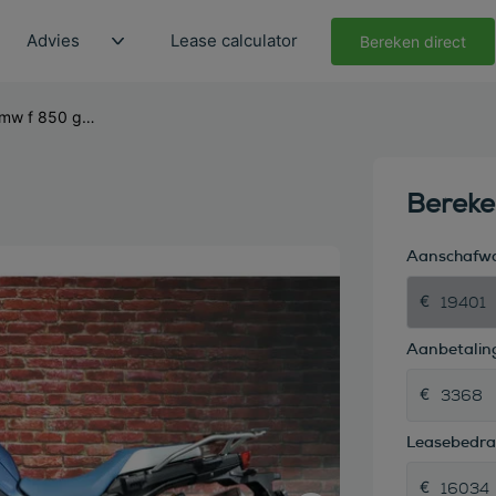
Advies
Lease calculator
Bereken direct
bmw f 850 gs stijlvariant gs trophy gs
Berek
Aanschafw
Aanbetaling
Leasebedr