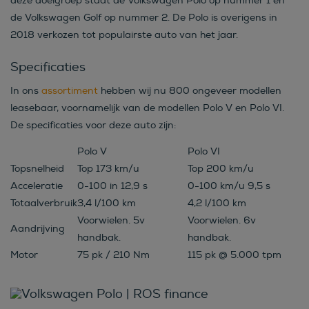
deze doelgroep staat de Volkswagen Polo op nummer 1 en
de Volkswagen Golf op nummer 2. De Polo is overigens in
2018 verkozen tot populairste auto van het jaar.
Specificaties
In ons
assortiment
hebben wij nu 800 ongeveer modellen
leasebaar, voornamelijk van de modellen Polo V en Polo VI.
De specificaties voor deze auto zijn:
Polo V
Polo VI
Topsnelheid
Top 173 km/u
Top 200 km/u
Acceleratie
0-100 in 12,9 s
0-100 km/u 9,5 s
Totaalverbruik
3,4 l/100 km
4,2 l/100 km
Voorwielen. 5v
Voorwielen. 6v
Aandrijving
handbak.
handbak.
Motor
75 pk / 210 Nm
115 pk @ 5.000 tpm