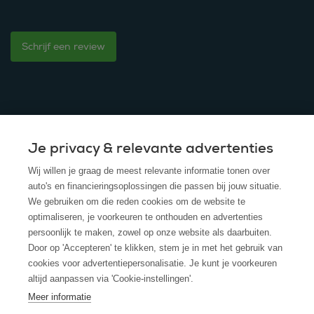
Schrijf een review
Je privacy & relevante advertenties
© 2025 - ROS Krediet Service
Wij willen je graag de meest relevante informatie tonen over
Algemene Voorwaarden
auto's en financieringsoplossingen die passen bij jouw situatie.
We gebruiken om die reden cookies om de website te
Disclaimer
optimaliseren, je voorkeuren te onthouden en advertenties
persoonlijk te maken, zowel op onze website als daarbuiten.
Privacy Policy
Door op 'Accepteren' te klikken, stem je in met het gebruik van
cookies voor advertentiepersonalisatie. Je kunt je voorkeuren
Cookies
altijd aanpassen via 'Cookie-instellingen'.
Cookie policy
Meer informatie