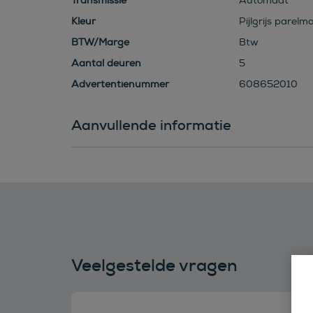
Transmissie
Automaat
Kleur
Pijlgrijs parelm
BTW/Marge
Btw
Aantal deuren
5
Advertentienummer
608652010
Aanvullende informatie
Veelgestelde vragen