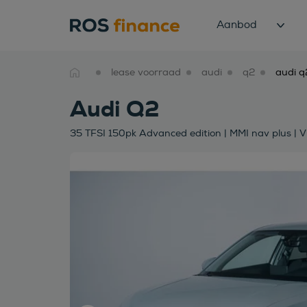
Aanbod
lease voorraad
audi
q2
Audi Q2
35 TFSI 150pk Advanced edition | MMI nav plus | Vir