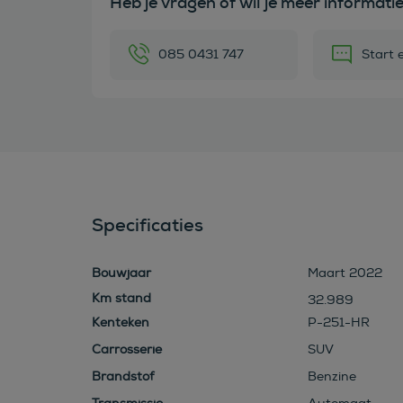
Heb je vragen of wil je meer informati
085 0431 747
Start 
Specificaties
Bouwjaar
Maart 2022
32.989
Kenteken
P-251-HR
Carrosserie
SUV
Brandstof
Benzine