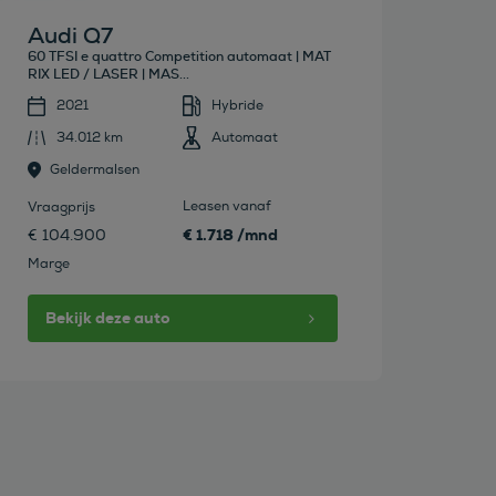
Audi Q7
60 TFSI e quattro Competition automaat | MAT
RIX LED / LASER | MAS...
2021
Hybride
34.012 km
Automaat
Geldermalsen
Leasen vanaf
Vraagprijs
€ 1.718 /mnd
€ 104.900
Marge
Bekijk deze auto