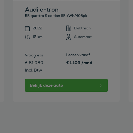
Audi e-tron
55 quattro S edition 95 kWh/408pk
2022
Elektrisch
15 km
Automaat
Leasen vanaf
Vraagprijs
€ 1.109 /mnd
€ 81.080
Incl. Btw
Bekijk deze auto