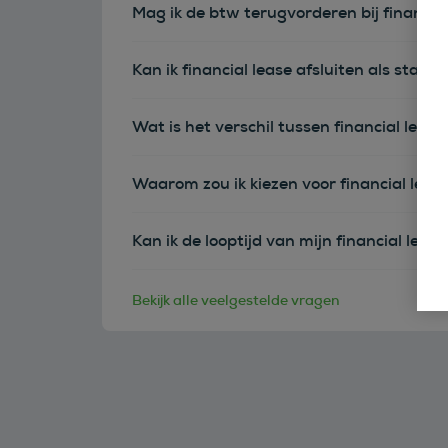
Mag ik de btw terugvorderen bij financia
Kan ik financial lease afsluiten als sta
Wat is het verschil tussen financial leas
Waarom zou ik kiezen voor financial leas
Kan ik de looptijd van mijn financial leas
Bekijk alle veelgestelde vragen