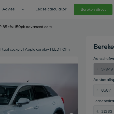
Advies
Lease calculator
Bereken direct
audi q2 35 tfsi 150pk advanced edition | mmi nav plus | virtual cockpit | apple carplay | led | clim
Berek
tual cockpit | Apple carplay | LED | Clim
Aanschafw
Aanbetaling
Leasebedr