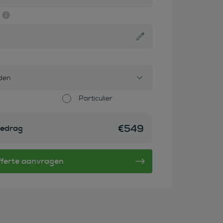
den
Particulier
€
549
edrag