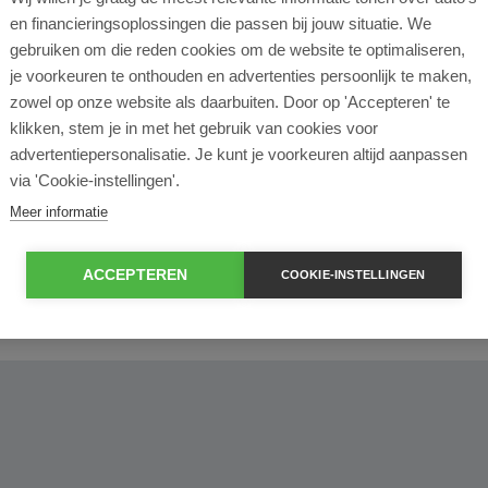
l lease?
en financieringsoplossingen die passen bij jouw situatie. We
gebruiken om die reden cookies om de website te optimaliseren,
rtende ondernemer?
je voorkeuren te onthouden en advertenties persoonlijk te maken,
zowel op onze website als daarbuiten. Door op 'Accepteren' te
klikken, stem je in met het gebruik van cookies voor
e en operational lease?
advertentiepersonalisatie. Je kunt je voorkeuren altijd aanpassen
via 'Cookie-instellingen'.
e bij ROS Finance?
Meer informatie
econtract zelf bepalen?
ACCEPTEREN
COOKIE-INSTELLINGEN