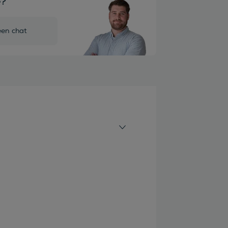
e?
een chat