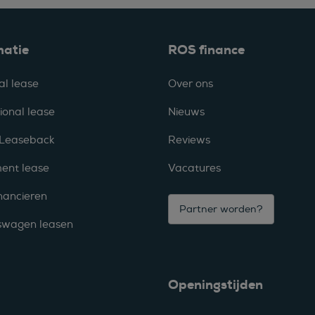
matie
ROS finance
al lease
Over ons
ional lease
Nieuws
 Leaseback
Reviews
ent lease
Vacatures
nancieren
Partner worden?
fswagen leasen
Openingstijden