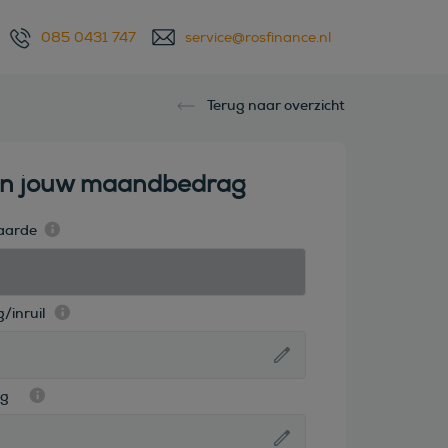
085 0431 747
service@rosfinance.nl
Terug naar overzicht
en jouw maandbedrag
aarde
/inruil
ag