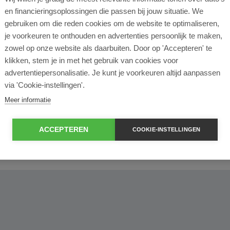
l lease?
en financieringsoplossingen die passen bij jouw situatie. We
gebruiken om die reden cookies om de website te optimaliseren,
rtende ondernemer?
je voorkeuren te onthouden en advertenties persoonlijk te maken,
zowel op onze website als daarbuiten. Door op 'Accepteren' te
klikken, stem je in met het gebruik van cookies voor
e en operational lease?
advertentiepersonalisatie. Je kunt je voorkeuren altijd aanpassen
via 'Cookie-instellingen'.
e bij ROS Finance?
Meer informatie
econtract zelf bepalen?
ACCEPTEREN
COOKIE-INSTELLINGEN