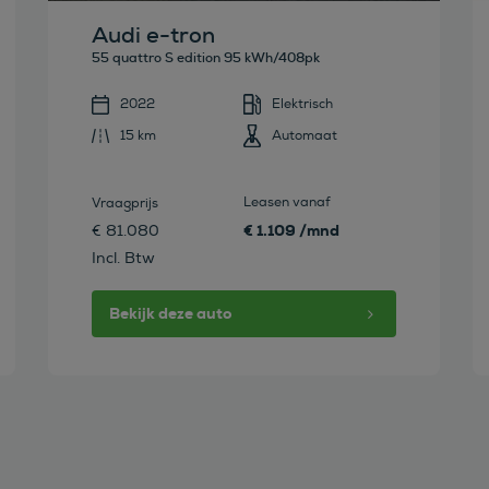
Audi e-tron
55 quattro S edition 95 kWh/408pk
2022
Elektrisch
15 km
Automaat
Leasen vanaf
Vraagprijs
€ 1.109 /mnd
€ 81.080
Incl. Btw
Bekijk deze auto