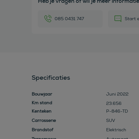
Heb je vragen of wil je meer informati
085 0431 747
Start 
Specificaties
Bouwjaar
Juni 2022
23.656
Kenteken
P-846-TD
Carrosserie
SUV
Brandstof
Elektrisch