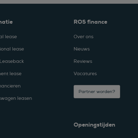
matie
ROS finance
al lease
Over ons
ional lease
Nieuws
 Leaseback
Reviews
ent lease
Vacatures
nancieren
Partner worden?
fswagen leasen
Openingstijden