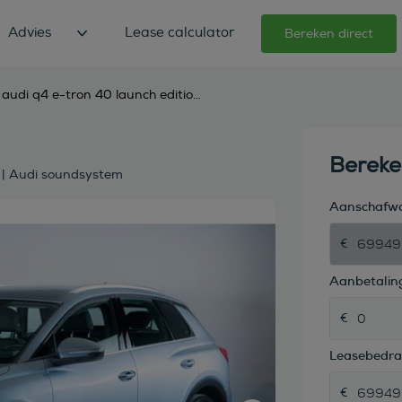
Advies
Lease calculator
Bereken direct
audi q4 e-tron 40 launch edition 204pk | stoelverwarming | dab | audi soundsystem
Berek
 | Audi soundsystem
Aanschafw
Aanbetaling
Leasebedr