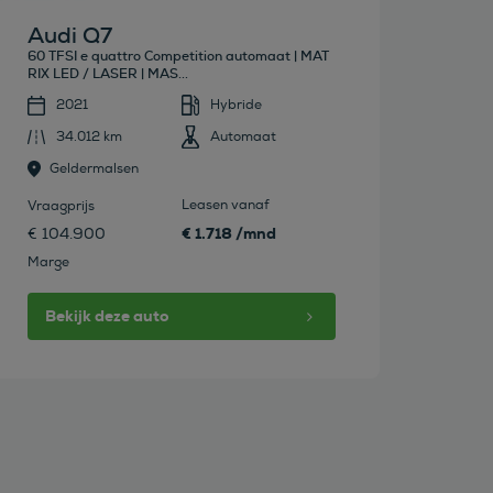
Audi Q7
60 TFSI e quattro Competition automaat | MAT
RIX LED / LASER | MAS...
2021
Hybride
34.012 km
Automaat
Geldermalsen
Leasen vanaf
Vraagprijs
€ 1.718 /mnd
€ 104.900
Marge
Bekijk deze auto