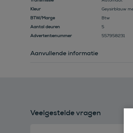
Transmissie
Automaat
Kleur
Geysirblauw met
BTW/Marge
Btw
Aantal deuren
5
Advertentienummer
557958231
Aanvullende informatie
Veelgestelde vragen