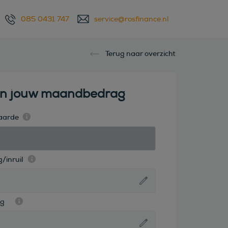
085 0431 747
service@rosfinance.nl
Terug naar overzicht
en jouw maandbedrag
aarde
/inruil
ag