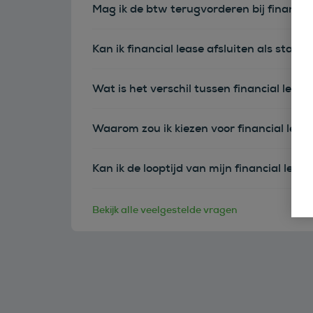
Mag ik de btw terugvorderen bij financia
Kan ik financial lease afsluiten als sta
Wat is het verschil tussen financial leas
Waarom zou ik kiezen voor financial leas
Kan ik de looptijd van mijn financial leas
Bekijk alle veelgestelde vragen