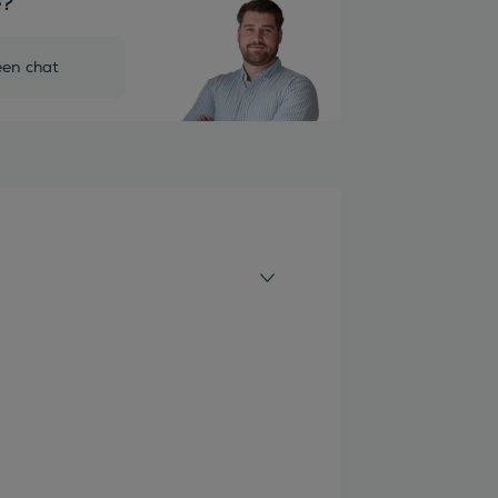
e?
een chat