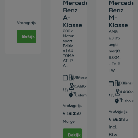
Mercedes-
Mercedes
Benz
Benz
A-
M-
Vraagprijs
Klasse
Klasse
200 d
AMG
Bekijk deze auto
Motor
63 |Yo
sport
ungti
Editio
n | AU
mer|€1
TOMA
9.004,
AT | P
- Ex. B
A...
TW
2017
Diesel
2006
Benzine
145.836
Automaat
191.000
Automa
km
Culemborg
km
Elshout
Leasen vanaf
Vraagprijs
Leasen vana
Vraagprijs
€ 330 /mnd
€ 19.750
€ 339 /mn
€ 22.995
Marge
Incl.
Bekijk deze auto
Btw