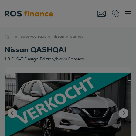
lease voorraad
nissan
qashqai
Nissan QASHQAI
1.3 DIG-T Design Edition/Navi/Camera