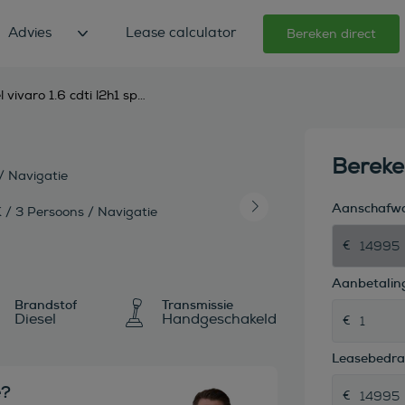
Advies
Lease calculator
Bereken direct
opel vivaro 1.6 cdti l2h1 sport ecoflex / 125pk / 3 persoons / navigatie
Berek
/ Navigatie
Aanschafw
Aanbetaling
Brandstof
Transmissie
Diesel
Handgeschakeld
Leasebedr
e?