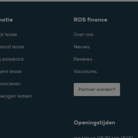
matie
ROS finance
al lease
Over ons
ional lease
Nieuws
 Leaseback
Reviews
ent lease
Vacatures
nancieren
Partner worden?
fswagen leasen
Openingstijden
ma t/m vr: 08:30 t/m 18:00