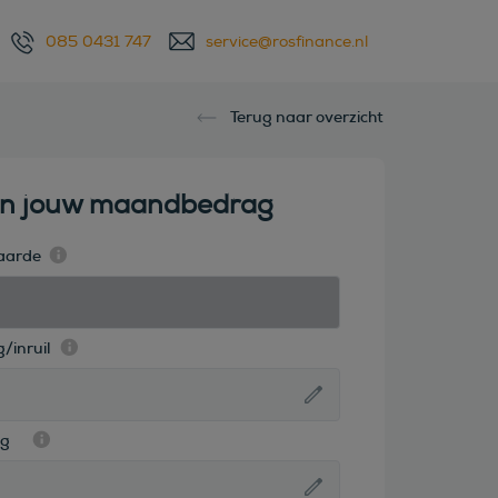
085 0431 747
service@rosfinance.nl
Terug naar overzicht
en jouw maandbedrag
aarde
/inruil
ag