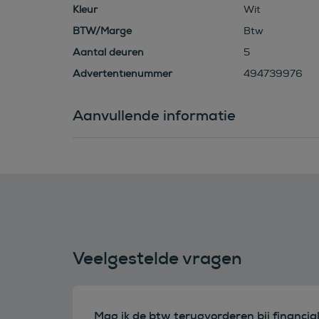
Kleur
Wit
BTW/Marge
Btw
Aantal deuren
5
Advertentienummer
494739976
Aanvullende informatie
Veelgestelde vragen
Mag ik de btw terugvorderen bij financia