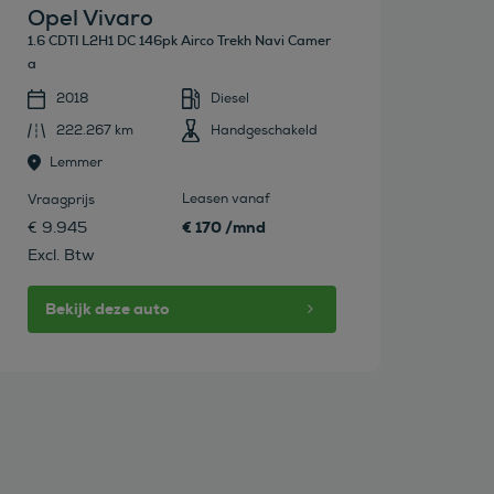
Opel Vivaro
1.6 CDTI L2H1 DC 146pk Airco Trekh Navi Camer
a
2018
Diesel
222.267 km
Handgeschakeld
Lemmer
Leasen vanaf
Vraagprijs
€ 170 /mnd
€ 9.945
Excl. Btw
Bekijk deze auto