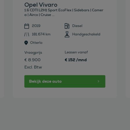
Opel Vivaro
1.6 CDTI L2H1 Sport EcoFlex | Sidebars | Camer
a | Airco | Cruise ...
2019
Diesel
181.674 km
Handgeschakeld
Otterlo
Leasen vanaf
Vraagprijs
€ 152 /mnd
€ 8.900
Excl. Btw
Bekijk deze auto