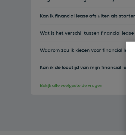
Kan ik financial lease afsluiten als sta
Wat is het verschil tussen financial leas
Waarom zou ik kiezen voor financial leas
Kan ik de looptijd van mijn financial leas
Bekijk alle veelgestelde vragen