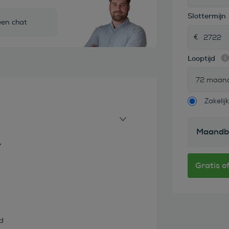
Slottermijn
een chat
Looptijd
72 maan
Zakelijk
Maandb
7
d