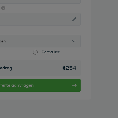
den
Particulier
€
254
edrag