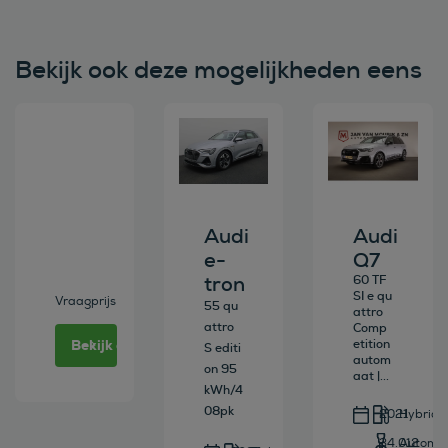
Bekijk ook deze mogelijkheden eens
Bekijk deze auto
Bekijk deze auto
Bekijk deze au
Audi
Audi
e-
Q7
tron
60 TF
SI e qu
Vraagprijs
55 qu
attro
attro
Comp
Bekijk deze auto
etition
S editi
autom
on 95
aat |...
kWh/4
08pk
2021
Hybride
34.012
Automa