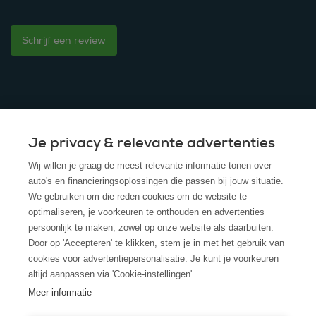
Schrijf een review
Je privacy & relevante advertenties
© 2025 - ROS Krediet Service
Wij willen je graag de meest relevante informatie tonen over
Algemene Voorwaarden
auto's en financieringsoplossingen die passen bij jouw situatie.
We gebruiken om die reden cookies om de website te
Disclaimer
optimaliseren, je voorkeuren te onthouden en advertenties
persoonlijk te maken, zowel op onze website als daarbuiten.
Privacy Policy
Door op 'Accepteren' te klikken, stem je in met het gebruik van
cookies voor advertentiepersonalisatie. Je kunt je voorkeuren
Cookies
altijd aanpassen via 'Cookie-instellingen'.
Cookie policy
Meer informatie