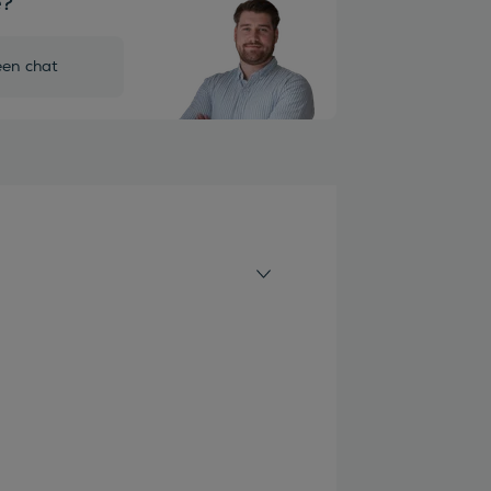
e?
een chat