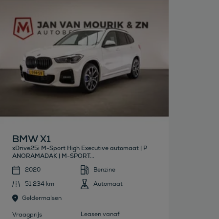
Bekijk deze auto
BMW X1
xDrive25i M-Sport High Executive automaat | P
ANORAMADAK | M-SPORT...
2020
Benzine
51.234 km
Automaat
Geldermalsen
Leasen vanaf
Vraagprijs