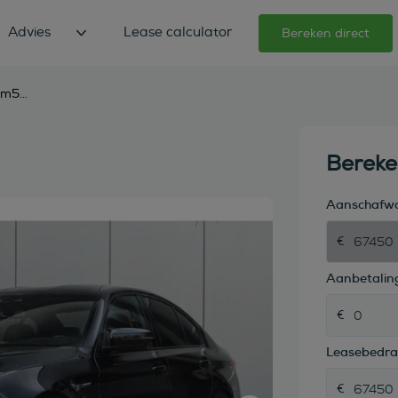
Advies
Lease calculator
Bereken direct
bmw m5 5 serie automaat
Berek
Aanschafw
Aanbetaling
Leasebedr