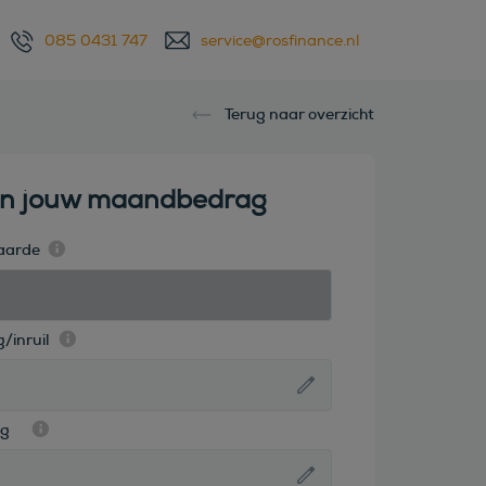
085 0431 747
service@rosfinance.nl
Terug naar overzicht
en jouw maandbedrag
aarde
/inruil
ag