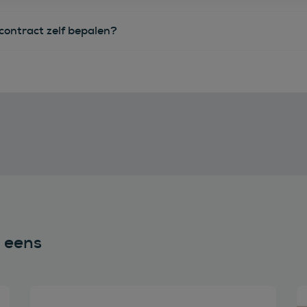
econtract zelf bepalen?
n eens