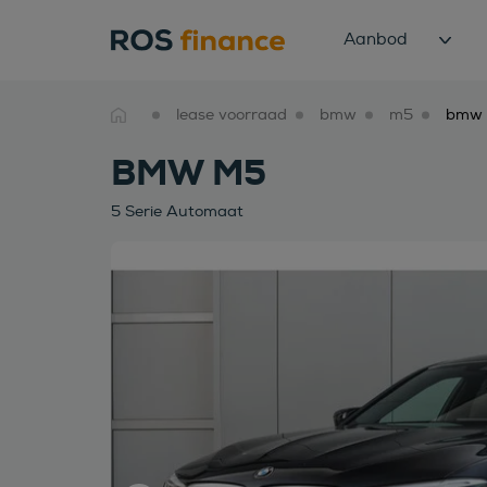
Aanbod
lease voorraad
bmw
m5
BMW M5
5 Serie Automaat