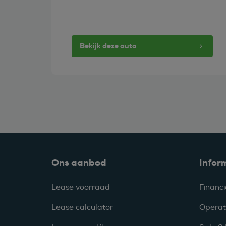
Bekijk deze auto
Ons aanbod
Infor
Lease voorraad
Financi
Lease calculator
Operat