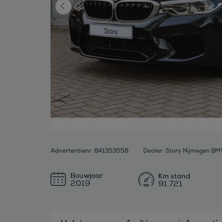
Advertentienr: 841353558
Dealer: Story Nijmegen BM
Bouwjaar
2019
91.721