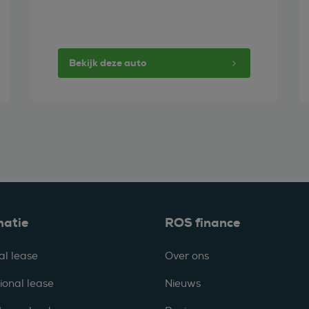
Bekijk deze auto
matie
ROS finance
al lease
Over ons
ional lease
Nieuws