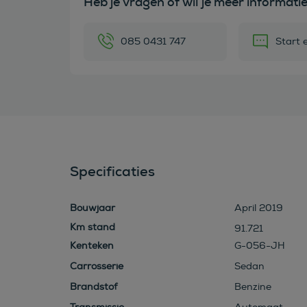
Heb je vragen of wil je meer informati
085 0431 747
Start 
Specificaties
Bouwjaar
April 2019
91.721
Kenteken
G-056-JH
Carrosserie
Sedan
Brandstof
Benzine