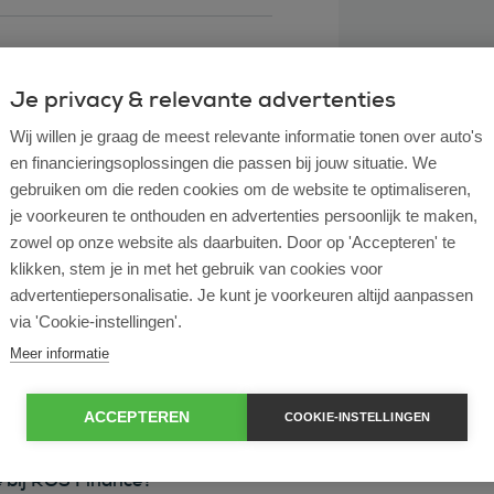
Je privacy & relevante advertenties
Wij willen je graag de meest relevante informatie tonen over auto's
en financieringsoplossingen die passen bij jouw situatie. We
gebruiken om die reden cookies om de website te optimaliseren,
je voorkeuren te onthouden en advertenties persoonlijk te maken,
zowel op onze website als daarbuiten. Door op 'Accepteren' te
klikken, stem je in met het gebruik van cookies voor
l lease?
advertentiepersonalisatie. Je kunt je voorkeuren altijd aanpassen
via 'Cookie-instellingen'.
rtende ondernemer?
Meer informatie
e en operational lease?
ACCEPTEREN
COOKIE-INSTELLINGEN
e bij ROS Finance?