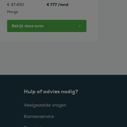
€ 777 /mnd
€ 47.450
Marge
Bekijk deze auto
Hulp of advies nodig?
Veelgestelde vragen
Klantenservice