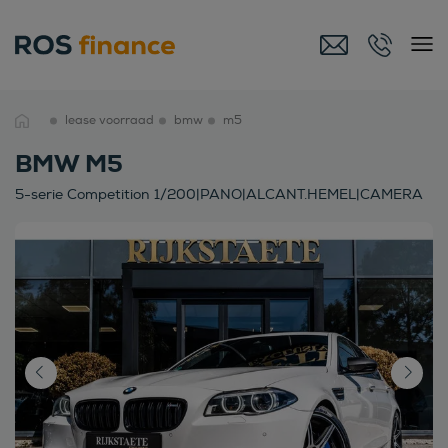
lease voorraad
bmw
m5
BMW M5
5-serie Competition 1/200|PANO|ALCANT.HEMEL|CAMERA