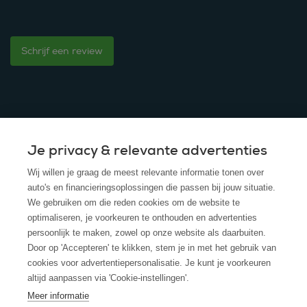
Schrijf een review
Je privacy & relevante advertenties
© 2025 - ROS Krediet Service
Wij willen je graag de meest relevante informatie tonen over
Algemene Voorwaarden
auto's en financieringsoplossingen die passen bij jouw situatie.
We gebruiken om die reden cookies om de website te
Disclaimer
optimaliseren, je voorkeuren te onthouden en advertenties
persoonlijk te maken, zowel op onze website als daarbuiten.
Privacy Policy
Door op 'Accepteren' te klikken, stem je in met het gebruik van
cookies voor advertentiepersonalisatie. Je kunt je voorkeuren
Cookies
altijd aanpassen via 'Cookie-instellingen'.
Cookie policy
Meer informatie