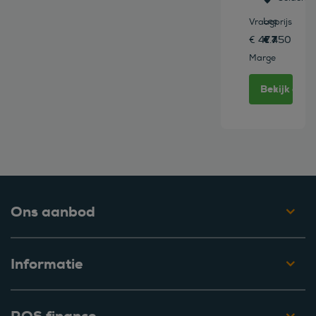
Leasen vana
Vraagprijs
€ 777 /mn
€ 47.450
Marge
Bekijk deze
Ons aanbod
Informatie