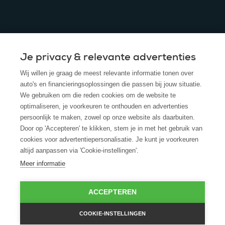
Je privacy & relevante advertenties
© 2025 - ROS Krediet Service
Wij willen je graag de meest relevante informatie tonen over
Algemene Voorwaarden
auto's en financieringsoplossingen die passen bij jouw situatie.
We gebruiken om die reden cookies om de website te
Disclaimer
optimaliseren, je voorkeuren te onthouden en advertenties
persoonlijk te maken, zowel op onze website als daarbuiten.
Privacy Policy
Door op 'Accepteren' te klikken, stem je in met het gebruik van
cookies voor advertentiepersonalisatie. Je kunt je voorkeuren
Cookies
altijd aanpassen via 'Cookie-instellingen'.
Cookie policy
Meer informatie
ACCEPTEREN
COOKIE-INSTELLINGEN