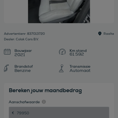
Advertentienr: 837013720
Raalte
Dealer: Colak Cars B.V.
Bouwjaar
61.592
2021
Brandstof
Transmissie
Benzine
Automaat
Bereken jouw maandbedrag
Aanschafwaarde