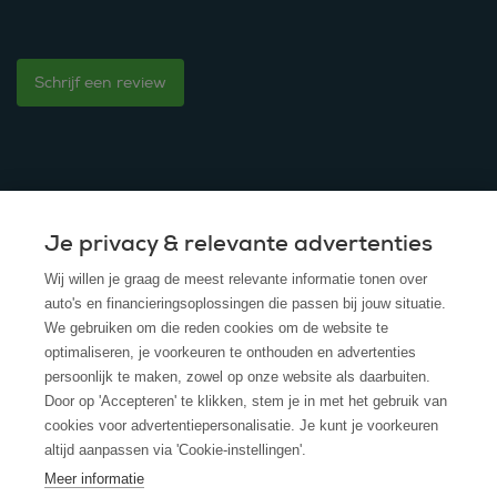
Schrijf een review
Je privacy & relevante advertenties
© 2025 - ROS Krediet Service
Wij willen je graag de meest relevante informatie tonen over
Algemene Voorwaarden
auto's en financieringsoplossingen die passen bij jouw situatie.
We gebruiken om die reden cookies om de website te
Disclaimer
optimaliseren, je voorkeuren te onthouden en advertenties
persoonlijk te maken, zowel op onze website als daarbuiten.
Privacy Policy
Door op 'Accepteren' te klikken, stem je in met het gebruik van
cookies voor advertentiepersonalisatie. Je kunt je voorkeuren
Cookies
altijd aanpassen via 'Cookie-instellingen'.
Cookie policy
Meer informatie