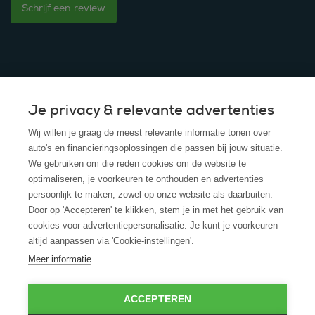
Schrijf een review
Je privacy & relevante advertenties
© 2025 - ROS Krediet Service
Wij willen je graag de meest relevante informatie tonen over
Algemene Voorwaarden
auto's en financieringsoplossingen die passen bij jouw situatie.
We gebruiken om die reden cookies om de website te
Disclaimer
optimaliseren, je voorkeuren te onthouden en advertenties
persoonlijk te maken, zowel op onze website als daarbuiten.
Privacy Policy
Door op 'Accepteren' te klikken, stem je in met het gebruik van
cookies voor advertentiepersonalisatie. Je kunt je voorkeuren
Cookies
altijd aanpassen via 'Cookie-instellingen'.
Cookie policy
Meer informatie
ACCEPTEREN