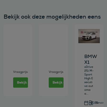
Bekijk ook deze mogelijkheden eens
Bekijk deze auto
Bekijk deze auto
Bekijk deze au
BMW
X1
xDrive
25i M-
Vraagprijs
Vraagprijs
Sport
High E
Bekijk deze auto
Bekijk deze auto
xecuti
ve aut
oma
a...
2020
Benzine