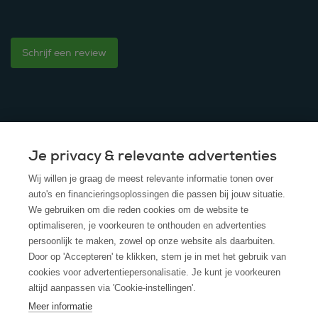
Schrijf een review
Je privacy & relevante advertenties
© 2025 - ROS Krediet Service
Wij willen je graag de meest relevante informatie tonen over
Algemene Voorwaarden
auto's en financieringsoplossingen die passen bij jouw situatie.
We gebruiken om die reden cookies om de website te
Disclaimer
optimaliseren, je voorkeuren te onthouden en advertenties
persoonlijk te maken, zowel op onze website als daarbuiten.
Privacy Policy
Door op 'Accepteren' te klikken, stem je in met het gebruik van
cookies voor advertentiepersonalisatie. Je kunt je voorkeuren
Cookies
altijd aanpassen via 'Cookie-instellingen'.
Cookie policy
Meer informatie