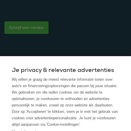
Schrijf een review
Je privacy & relevante advertenties
© 2025 - ROS Krediet Service
Wij willen je graag de meest relevante informatie tonen over
Algemene Voorwaarden
auto's en financieringsoplossingen die passen bij jouw situatie.
We gebruiken om die reden cookies om de website te
Disclaimer
optimaliseren, je voorkeuren te onthouden en advertenties
persoonlijk te maken, zowel op onze website als daarbuiten.
Privacy Policy
Door op 'Accepteren' te klikken, stem je in met het gebruik van
cookies voor advertentiepersonalisatie. Je kunt je voorkeuren
Cookies
altijd aanpassen via 'Cookie-instellingen'.