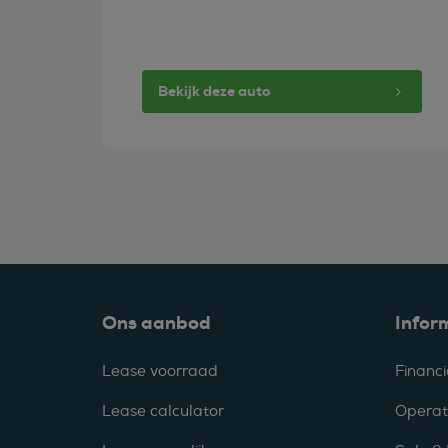
Bekijk deze auto
Ons aanbod
Infor
Lease voorraad
Financi
Lease calculator
Operat