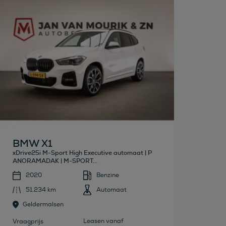
Bekijk deze auto
BMW X1
xDrive25i M-Sport High Executive automaat | P
ANORAMADAK | M-SPORT...
2020
Benzine
51.234 km
Automaat
Geldermalsen
Leasen vanaf
Vraagprijs