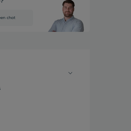
e?
een chat
5