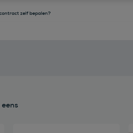
econtract zelf bepalen?
n eens