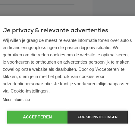
Je privacy & relevante advertenties
Wij willen je graag de meest relevante informatie tonen over auto's
en financieringsoplossingen die passen bij jouw situatie. We
gebruiken om die reden cookies om de website te optimaliseren,
je voorkeuren te onthouden en advertenties persoonlijk te maken,
zowel op onze website als daarbuiten. Door op 'Accepteren' te
klikken, stem je in met het gebruik van cookies voor
l lease?
advertentiepersonalisatie. Je kunt je voorkeuren altijd aanpassen
via 'Cookie-instellingen'.
rtende ondernemer?
Meer informatie
e en operational lease?
ACCEPTEREN
COOKIE-INSTELLINGEN
e bij ROS Finance?