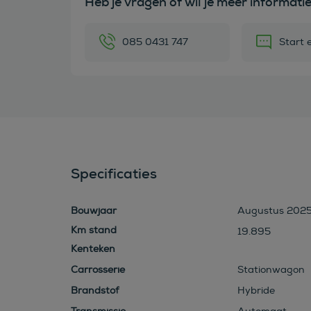
Heb je vragen of wil je meer informati
085 0431 747
Start 
Specificaties
Bouwjaar
Augustus 202
19.895
Kenteken
Carrosserie
Stationwagon
Brandstof
Hybride