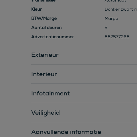
Transmissie
Automaat
Kleur
Donker zwart m
BTW/Marge
Marge
Aantal deuren
5
Advertentienummer
887577268
Exterieur
Interieur
Infotainment
Veiligheid
Aanvullende informatie