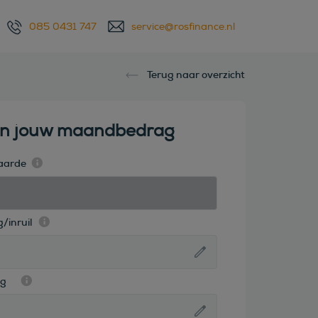
085 0431 747
service@rosfinance.nl
Terug naar overzicht
en jouw maandbedrag
aarde
/inruil
ag