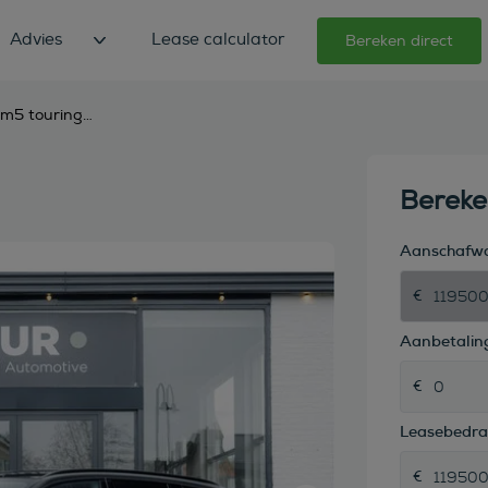
Advies
Lease calculator
Bereken direct
bmw m5 touring 4.4 v8 xdrive m-drivers pack
Berek
Aanschafw
Aanbetaling
Leasebedr