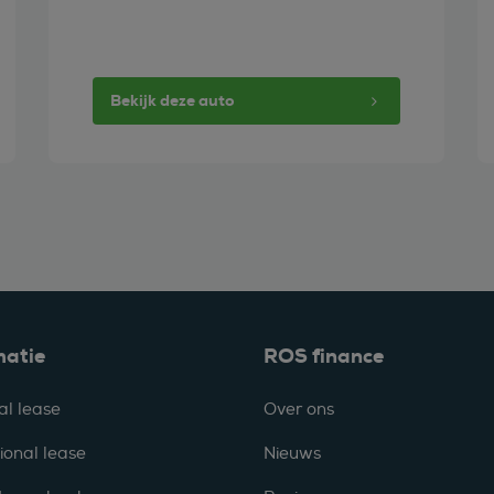
Bekijk deze auto
matie
ROS finance
al lease
Over ons
ional lease
Nieuws