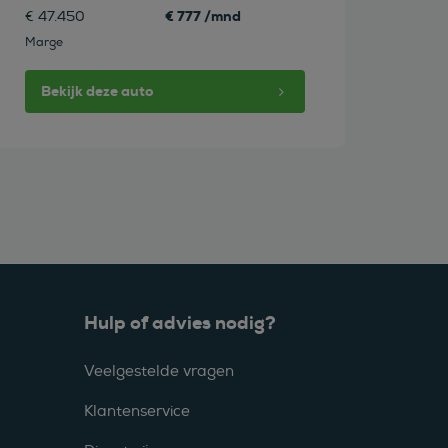
€ 777 /mnd
€ 47.450
Marge
Bekijk deze auto
Hulp of advies nodig?
Veelgestelde vragen
Klantenservice