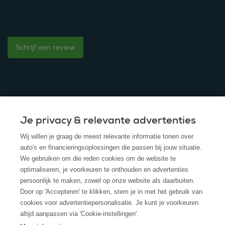
Schrijf een review
Je privacy & relevante advertenties
© 2025 - ROS Krediet Service
Wij willen je graag de meest relevante informatie tonen over
Algemene Voorwaarden
auto's en financieringsoplossingen die passen bij jouw situatie.
We gebruiken om die reden cookies om de website te
Disclaimer
optimaliseren, je voorkeuren te onthouden en advertenties
persoonlijk te maken, zowel op onze website als daarbuiten.
Privacy Policy
Door op 'Accepteren' te klikken, stem je in met het gebruik van
cookies voor advertentiepersonalisatie. Je kunt je voorkeuren
Cookies
altijd aanpassen via 'Cookie-instellingen'.