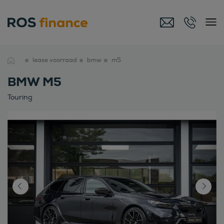
lease voorraad
bmw
m5
BMW M5
Touring