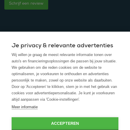
Schrijf een review
Je privacy & relevante advertenties
© 2025 - ROS Krediet Service
Wij willen je graag de meest relevante informatie tonen over
Algemene Voorwaarden
auto's en financieringsoplossingen die passen bij jouw situatie.
We gebruiken om die reden cookies om de website te
Disclaimer
optimaliseren, je voorkeuren te onthouden en advertenties
persoonlijk te maken, zowel op onze website als daarbuiten.
Privacy Policy
Door op 'Accepteren' te klikken, stem je in met het gebruik van
cookies voor advertentiepersonalisatie. Je kunt je voorkeuren
Cookies
altijd aanpassen via 'Cookie-instellingen'.
Cookie policy
Meer informatie
ACCEPTEREN