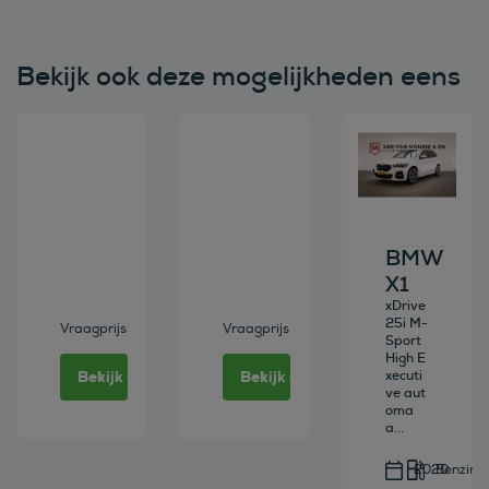
Bekijk ook deze mogelijkheden eens
Bekijk deze auto
Bekijk deze auto
Bekijk deze au
BMW
X1
xDrive
25i M-
Vraagprijs
Vraagprijs
Sport
High E
Bekijk deze auto
Bekijk deze auto
xecuti
ve aut
oma
a...
2020
Benzine