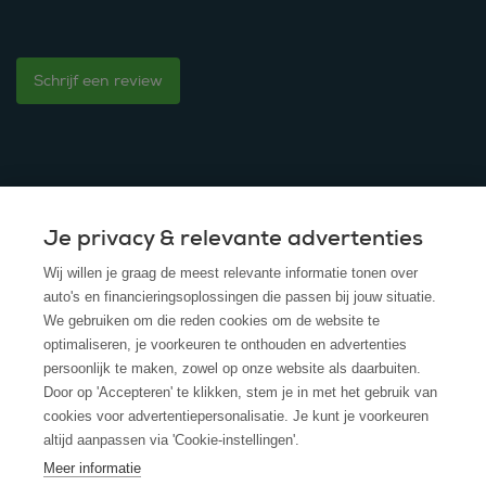
Schrijf een review
Je privacy & relevante advertenties
© 2025 - ROS Krediet Service
Wij willen je graag de meest relevante informatie tonen over
Algemene Voorwaarden
auto's en financieringsoplossingen die passen bij jouw situatie.
We gebruiken om die reden cookies om de website te
Disclaimer
optimaliseren, je voorkeuren te onthouden en advertenties
persoonlijk te maken, zowel op onze website als daarbuiten.
Privacy Policy
Door op 'Accepteren' te klikken, stem je in met het gebruik van
cookies voor advertentiepersonalisatie. Je kunt je voorkeuren
Cookies
altijd aanpassen via 'Cookie-instellingen'.
Cookie policy
Meer informatie