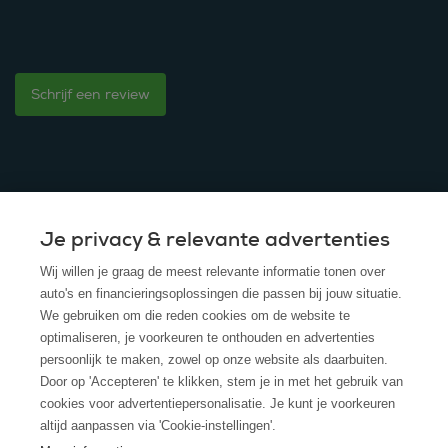
Schrijf een review
Je privacy & relevante advertenties
© 2025 - ROS Krediet Service
Wij willen je graag de meest relevante informatie tonen over
Algemene Voorwaarden
auto's en financieringsoplossingen die passen bij jouw situatie.
We gebruiken om die reden cookies om de website te
Disclaimer
optimaliseren, je voorkeuren te onthouden en advertenties
persoonlijk te maken, zowel op onze website als daarbuiten.
Privacy Policy
Door op 'Accepteren' te klikken, stem je in met het gebruik van
cookies voor advertentiepersonalisatie. Je kunt je voorkeuren
Cookies
altijd aanpassen via 'Cookie-instellingen'.