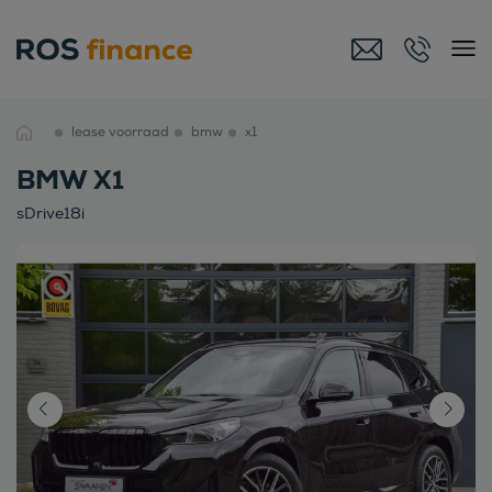
lease voorraad
bmw
x1
BMW X1
sDrive18i