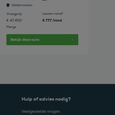
Geldermalsen
Leasen vanaf
Vraagprijs
€ 777 /mnd
€ 47.450
Marge
Bekijk deze auto
Hulp of advies nodig?
Veelgestelde vragen