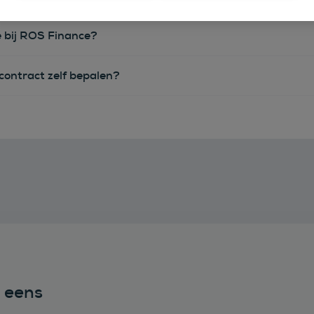
e bij ROS Finance?
econtract zelf bepalen?
n eens