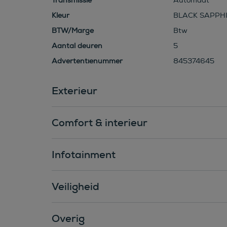
Transmissie
Automaat
Kleur
BLACK SAPPHI
BTW/Marge
Btw
Aantal deuren
5
Advertentienummer
845374645
Exterieur
Comfort & interieur
Infotainment
Veiligheid
Overig