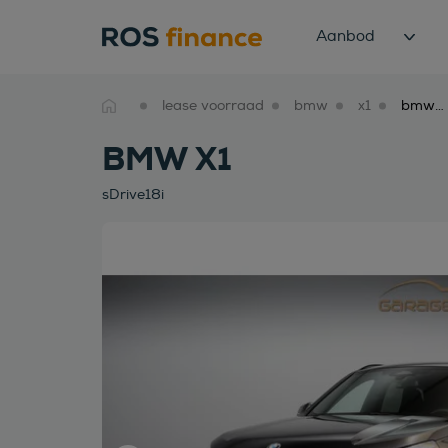
Aanbod
lease voorraad
bmw
x1
bmw x1 sdrive18i
BMW X1
sDrive18i