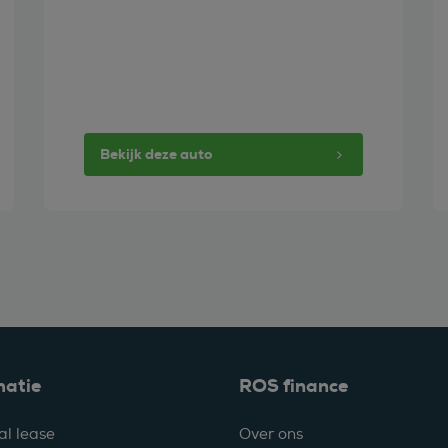
Bekijk deze auto
matie
ROS finance
al lease
Over ons