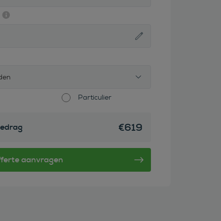
den
Particulier
€
619
edrag