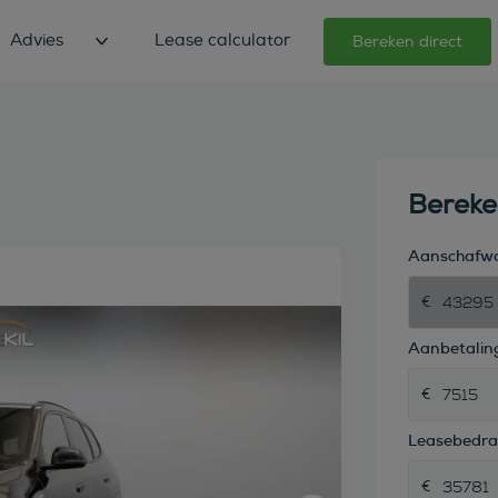
Advies
Lease calculator
Bereken direct
Berek
Aanschafw
Aanbetaling
Leasebedr