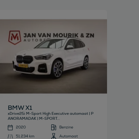
Bekijk deze auto
BMW X1
xDrive25i M-Sport High Executive automaat | P
ANORAMADAK | M-SPORT...
2020
Benzine
51.234 km
Automaat