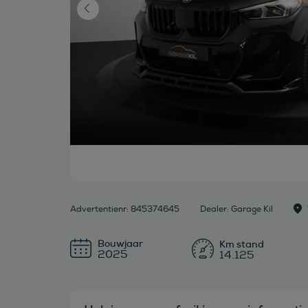
Advertentienr: 845374645
Dealer: Garage Kil
Bouwjaar
2025
14.125