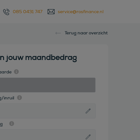
085 0431 747
service@rosfinance.nl
Terug naar overzicht
en jouw maandbedrag
aarde
/inruil
ag