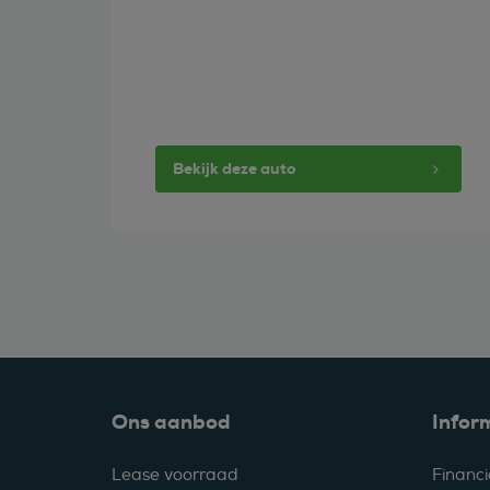
Bekijk deze auto
Ons aanbod
Infor
Lease voorraad
Financi