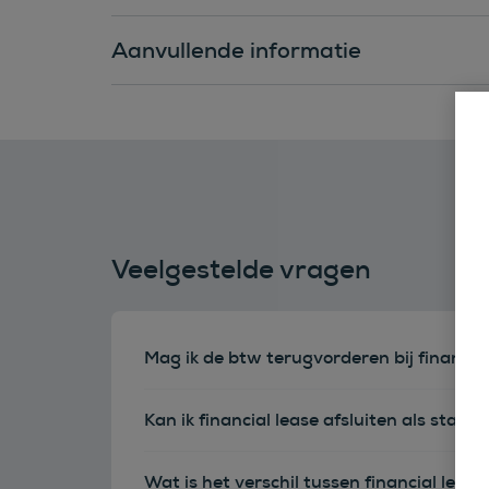
Aanvullende informatie
Veelgestelde vragen
Mag ik de btw terugvorderen bij financia
Kan ik financial lease afsluiten als sta
Wat is het verschil tussen financial leas