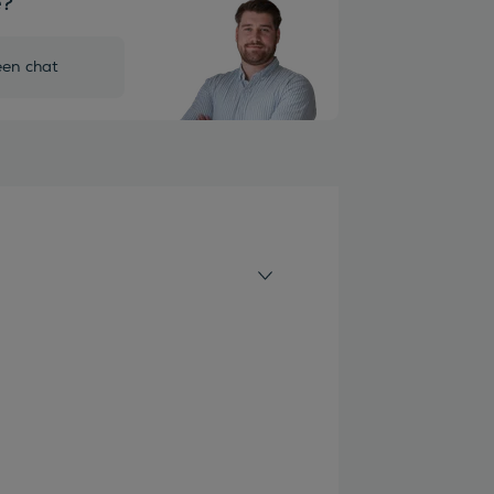
e?
een chat