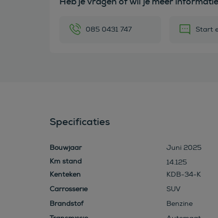
Heb je vragen of wil je meer informati
085 0431 747
Start 
Specificaties
Bouwjaar
Juni 2025
14.125
Kenteken
KDB-34-K
Carrosserie
SUV
Brandstof
Benzine