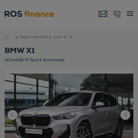
lease voorraad
bmw
x1
BMW X1
sDrive18i M Sport Automaat