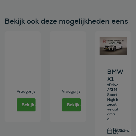
Bekijk ook deze mogelijkheden eens
Bekijk deze auto
Bekijk deze auto
Bekijk deze au
BMW
X1
xDrive
25i M-
Vraagprijs
Vraagprijs
Sport
High E
Bekijk deze auto
Bekijk deze auto
xecuti
ve aut
oma
a...
2020
Benzine