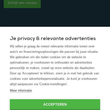
Schrijf een review
Je privacy & relevante advertenties
© 2025 - ROS Krediet Service
Wij willen je graag de meest relevante informatie tonen over
Algemene Voorwaarden
auto's en financieringsoplossingen die passen bij jouw situatie.
We gebruiken om die reden cookies om de website te
Disclaimer
optimaliseren, je voorkeuren te onthouden en advertenties
persoonlijk te maken, zowel op onze website als daarbuiten.
Privacy Policy
Door op 'Accepteren' te klikken, stem je in met het gebruik van
cookies voor advertentiepersonalisatie. Je kunt je voorkeuren
Cookies
altijd aanpassen via 'Cookie-instellingen'.
Cookie policy
Meer informatie
ACCEPTEREN