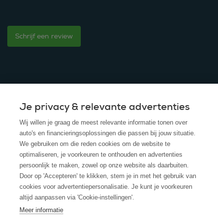
Schrijf een review
Je privacy & relevante advertenties
© 2025 - ROS Krediet Service
Wij willen je graag de meest relevante informatie tonen over
Algemene Voorwaarden
auto's en financieringsoplossingen die passen bij jouw situatie.
We gebruiken om die reden cookies om de website te
Disclaimer
optimaliseren, je voorkeuren te onthouden en advertenties
persoonlijk te maken, zowel op onze website als daarbuiten.
Privacy Policy
Door op 'Accepteren' te klikken, stem je in met het gebruik van
cookies voor advertentiepersonalisatie. Je kunt je voorkeuren
Cookies
altijd aanpassen via 'Cookie-instellingen'.
Cookie policy
Meer informatie