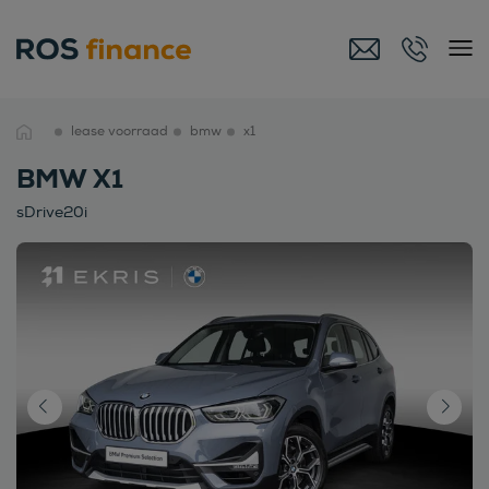
lease voorraad
bmw
x1
BMW X1
sDrive20i