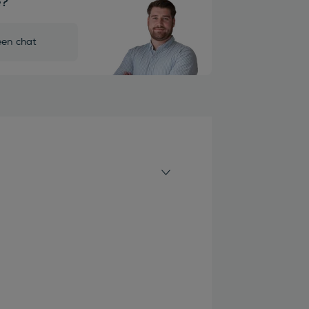
e?
een chat