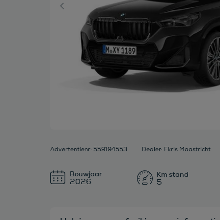
Advertentienr: 559194553
Dealer: Ekris Maastricht
Bouwjaar
2026
5