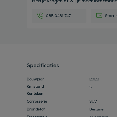
Heb je vragen of wil je meer informati
085 0431 747
Start 
Specificaties
Bouwjaar
2026
5
Kenteken
Carrosserie
SUV
Brandstof
Benzine