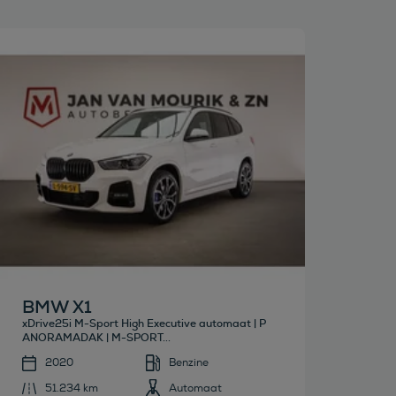
Bekijk deze auto
BMW X1
xDrive25i M-Sport High Executive automaat | P
ANORAMADAK | M-SPORT...
2020
Benzine
51.234 km
Automaat