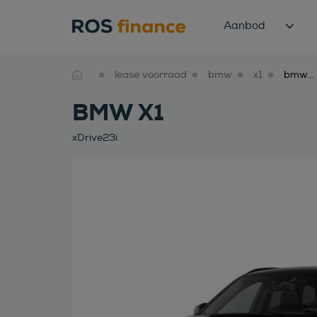
Aanbod
lease voorraad
bmw
x1
bmw x1 xdrive23i
BMW X1
xDrive23i