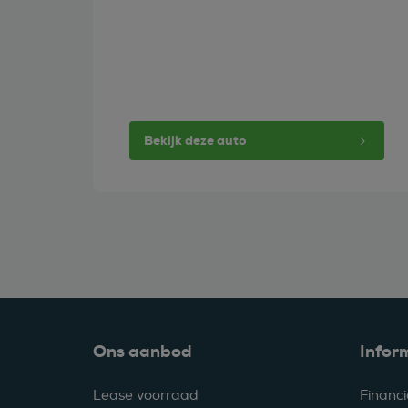
Bekijk deze auto
Ons aanbod
Infor
Lease voorraad
Financi