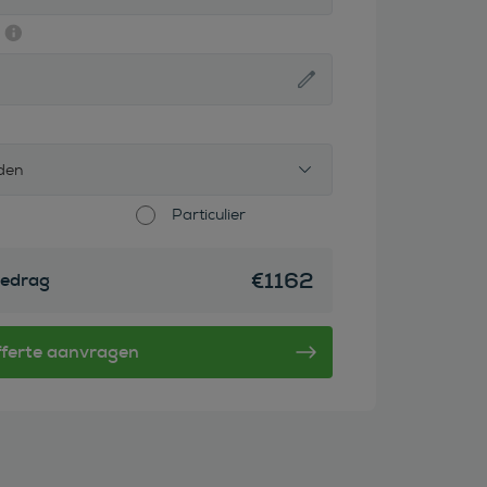
den
Particulier
€
1162
edrag