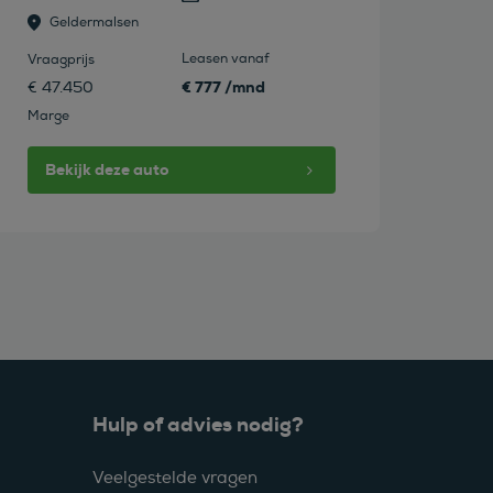
Geldermalsen
Leasen vanaf
Vraagprijs
€ 777 /mnd
€ 47.450
Marge
Bekijk deze auto
Hulp of advies nodig?
Veelgestelde vragen