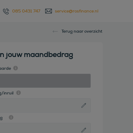
085 0431 747
service@rosfinance.nl
Terug naar overzicht
en jouw maandbedrag
aarde
/inruil
ag