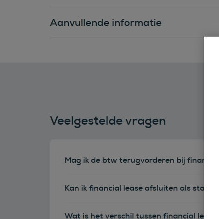
Aanvullende informatie
Veelgestelde vragen
Mag ik de btw terugvorderen bij financia
Kan ik financial lease afsluiten als sta
Wat is het verschil tussen financial leas