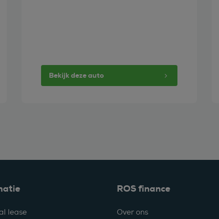
Bekijk deze auto
matie
ROS finance
al lease
Over ons