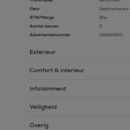
Transmissie
Automaat
Kleur
Saphirschwarz m
BTW/Marge
Btw
Aantal deuren
5
Advertentienummer
559194553
Exterieur
Comfort & interieur
Infotainment
Veiligheid
Overig