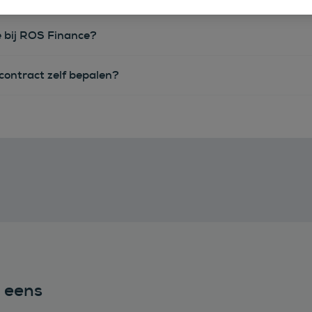
e bij ROS Finance?
econtract zelf bepalen?
n eens