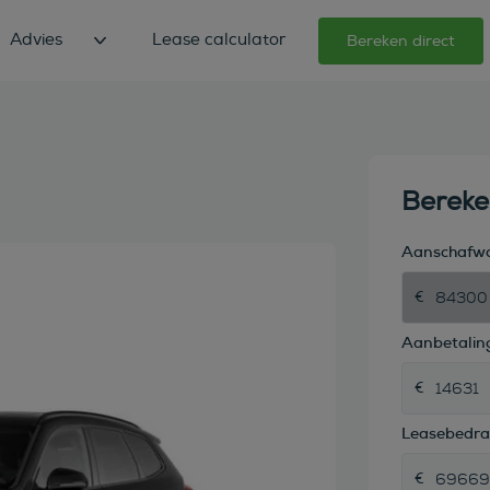
Advies
Lease calculator
Bereken direct
Berek
Aanschafw
Aanbetaling
Leasebedr