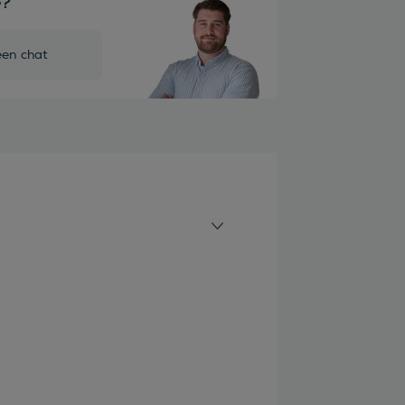
e?
een chat