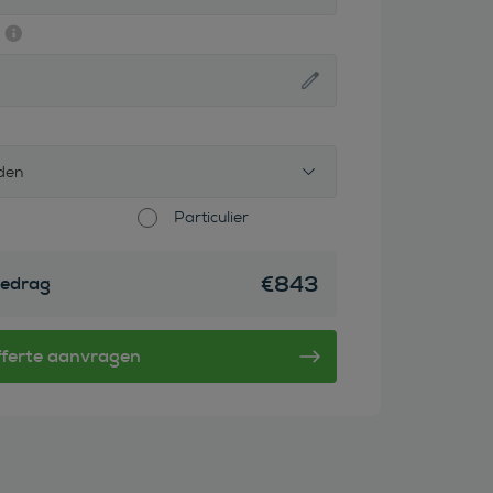
den
Particulier
€
843
edrag