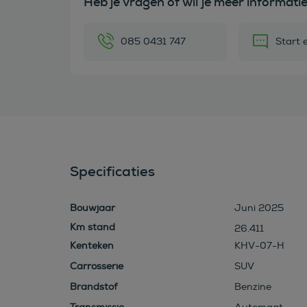
Heb je vragen of wil je meer informati
085 0431 747
Start 
Specificaties
Bouwjaar
Juni 2025
26.411
Kenteken
KHV-07-H
Carrosserie
SUV
Brandstof
Benzine