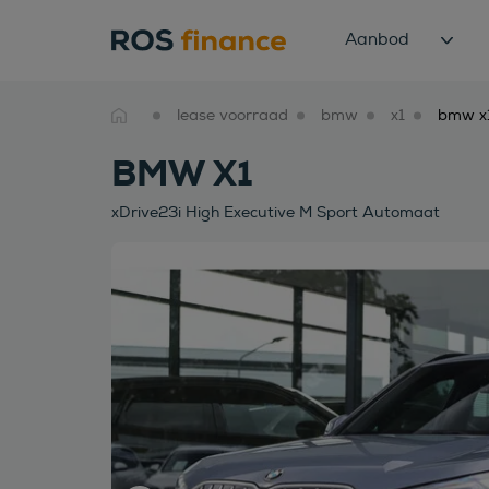
Aanbod
lease voorraad
bmw
x1
BMW X1
xDrive23i High Executive M Sport Automaat