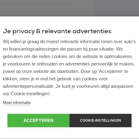
Je privacy & relevante advertenties
Wij willen je graag de meest relevante informatie tonen over auto's
en financieringsoplossingen die passen bij jouw situatie. We
gebruiken om die reden cookies om de website te optimaliseren,
je voorkeuren te onthouden en advertenties persoonlijk te maken,
zowel op onze website als daarbuiten. Door op 'Accepteren' te
klikken, stem je in met het gebruik van cookies voor
l lease?
advertentiepersonalisatie. Je kunt je voorkeuren altijd aanpassen
via 'Cookie-instellingen'.
rtende ondernemer?
Meer informatie
e en operational lease?
ACCEPTEREN
COOKIE-INSTELLINGEN
e bij ROS Finance?