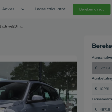
Advies
Lease calculator
Bereken direct
bmw x1 xdrive23i high executive m sport automaat
Berek
Aanschafw
Aanbetaling
Leasebedr