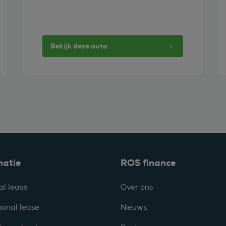
Bekijk deze auto
matie
ROS finance
al lease
Over ons
ional lease
Nieuws