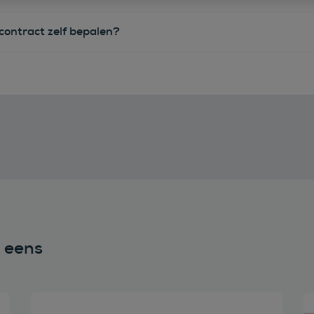
econtract zelf bepalen?
n eens