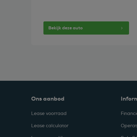
Bekijk deze auto
Ons aanbod
Infor
Lease voorraad
Financi
Lease calculator
Operat