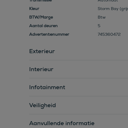
Transmissie
Automaat
Kleur
Storm Bay (grijs
BTW/Marge
Btw
Aantal deuren
5
Advertentienummer
745360472
Exterieur
Interieur
Infotainment
Veiligheid
Aanvullende informatie