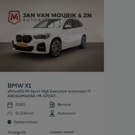
Bekijk deze auto
BMW X1
xDrive25i M-Sport High Executive automaat | P
ANORAMADAK | M-SPORT...
2020
Benzine
51.234 km
Automaat
Geldermalsen
Leasen vanaf
Vraagprijs