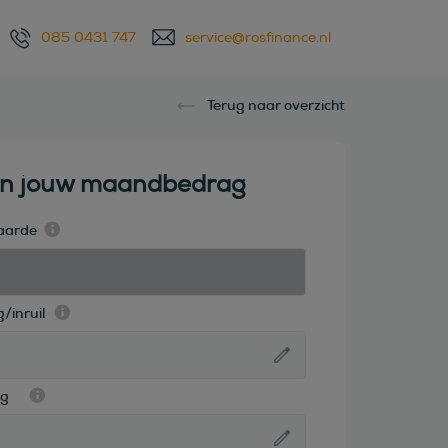
085 0431 747
service@rosfinance.nl
Terug naar overzicht
en jouw maandbedrag
aarde
/inruil
ag