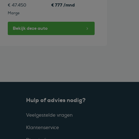
€ 777 /mnd
€ 47.450
Marge
Bekijk deze auto
Hulp of advies nodig?
Veelgestelde vragen
Klantenservice