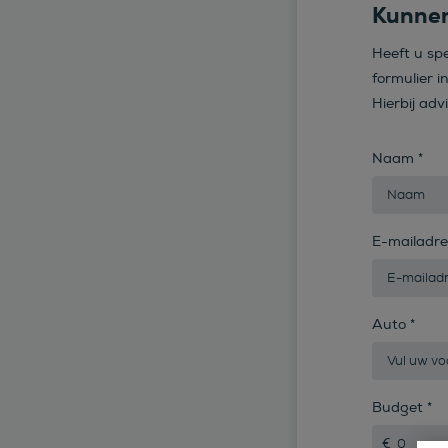
Kunnen
Heeft u sp
formulier i
Hierbij adv
Naam
*
E-mailadr
Auto
*
Budget
*