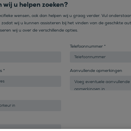
 wij u helpen zoeken?
ecifieke wensen, ook dan helpen wij u graag verder. Vul onderstaa
n zodat wij u kunnen assisteren bij het vinden van de geschikte aut
iseren wij u over de verschillende opties.
Telefoonnummer
*
es
*
Aanvullende opmerkingen