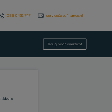
085 0431 747
service@rosfinance.nl
Terug naar overzicht
chikbare