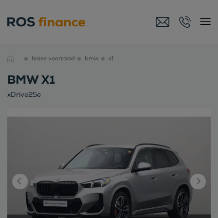
lease voorraad
bmw
x1
BMW X1
xDrive25e