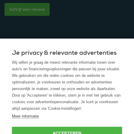
Schrijf een review
Je privacy & relevante advertenties
© 2025 - ROS Krediet Service
Wij willen je graag de meest relevante informatie tonen over
Algemene Voorwaarden
auto's en financieringsoplossingen die passen bij jouw situatie.
We gebruiken om die reden cookies om de website te
Disclaimer
optimaliseren, je voorkeuren te onthouden en advertenties
persoonlijk te maken, zowel op onze website als daarbuiten.
Privacy Policy
Door op 'Accepteren' te klikken, stem je in met het gebruik van
cookies voor advertentiepersonalisatie. Je kunt je voorkeuren
Cookies
altijd aanpassen via 'Cookie-instellingen'.
Cookie policy
Meer informatie
ACCEPTEREN