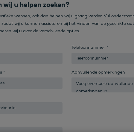
 wij u helpen zoeken?
ecifieke wensen, ook dan helpen wij u graag verder. Vul onderstaa
n zodat wij u kunnen assisteren bij het vinden van de geschikte aut
iseren wij u over de verschillende opties.
Telefoonnummer
*
es
*
Aanvullende opmerkingen