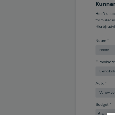
Kunnen
Heeft u sp
formulier i
Hierbij adv
Naam
*
E-mailadr
Auto
*
Budget
*