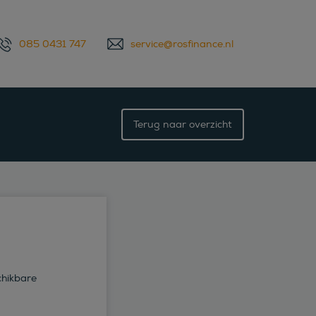
085 0431 747
service@rosfinance.nl
Terug naar overzicht
chikbare