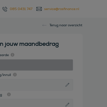
085 0431 747
service@rosfinance.nl
Terug naar overzicht
en jouw maandbedrag
aarde
/inruil
ag