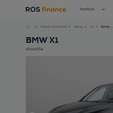
Aanbod
lease voorraad
bmw
x1
bmw x1 xdrive25e
BMW X1
xDrive25e