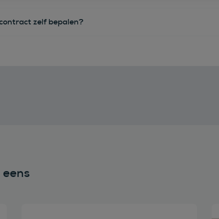
econtract zelf bepalen?
n eens