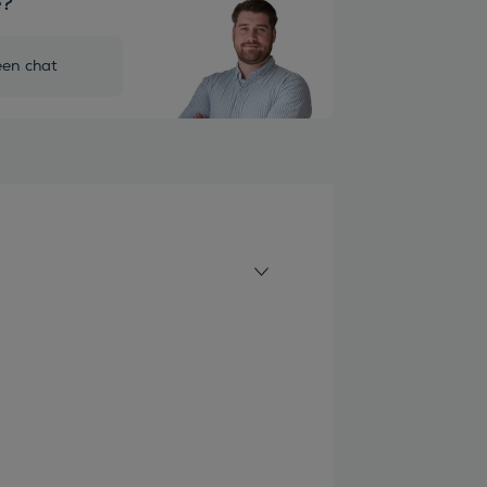
e?
een chat