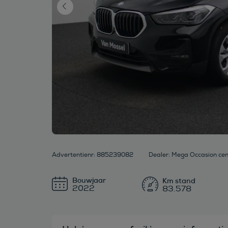
Advertentienr: 885239082
Bouwjaar
2022
83.578