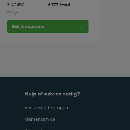
€ 777 /mnd
€ 47.450
Marge
Bekijk deze auto
Hulp of advies nodig?
Veelgestelde vragen
Klantenservice