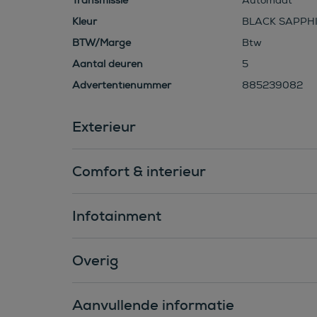
Transmissie
Automaat
Kleur
BLACK SAPPHI
BTW/Marge
Btw
Aantal deuren
5
Advertentienummer
885239082
Exterieur
Comfort & interieur
Infotainment
Overig
Aanvullende informatie