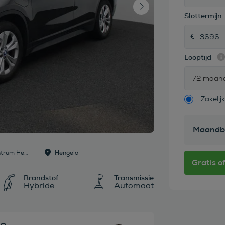
Slottermijn
Looptijd
72 maan
Zakelijk
Maandb
Dealer: Mega Occasion centrum Hengelo
Hengelo
Brandstof
Transmissie
Hybride
Automaat