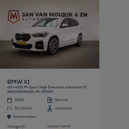
Bekijk deze auto
BMW X1
xDrive25i M-Sport High Executive automaat | P
ANORAMADAK | M-SPORT...
2020
Benzine
51.234 km
Automaat
Geldermalsen
Leasen vanaf
Vraagprijs