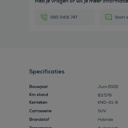
Heb je vragen of wil je meer informati
085 0431 747
Start 
Specificaties
Bouwjaar
Juni 2022
83.578
Kenteken
KND-01-B
Carrosserie
SUV
Brandstof
Hybride