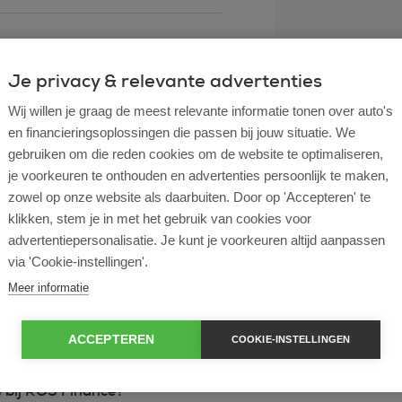
Je privacy & relevante advertenties
Wij willen je graag de meest relevante informatie tonen over auto's
en financieringsoplossingen die passen bij jouw situatie. We
gebruiken om die reden cookies om de website te optimaliseren,
je voorkeuren te onthouden en advertenties persoonlijk te maken,
zowel op onze website als daarbuiten. Door op 'Accepteren' te
klikken, stem je in met het gebruik van cookies voor
l lease?
advertentiepersonalisatie. Je kunt je voorkeuren altijd aanpassen
via 'Cookie-instellingen'.
rtende ondernemer?
Meer informatie
e en operational lease?
ACCEPTEREN
COOKIE-INSTELLINGEN
e bij ROS Finance?