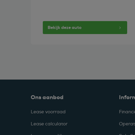
Bekijk deze auto
Ons aanbod
Infor
Lease voorraad
Financi
Lease calculator
Operat