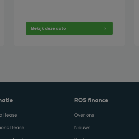
Bekijk deze auto
matie
ROS finance
al lease
Over ons
ional lease
Nieuws