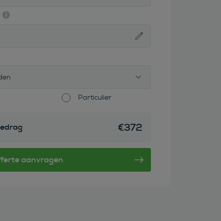
den
Particulier
€
372
edrag