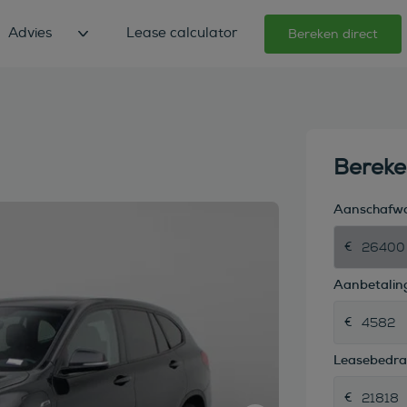
Advies
Lease calculator
Bereken direct
Berek
Aanschafw
Aanbetaling
Leasebedr