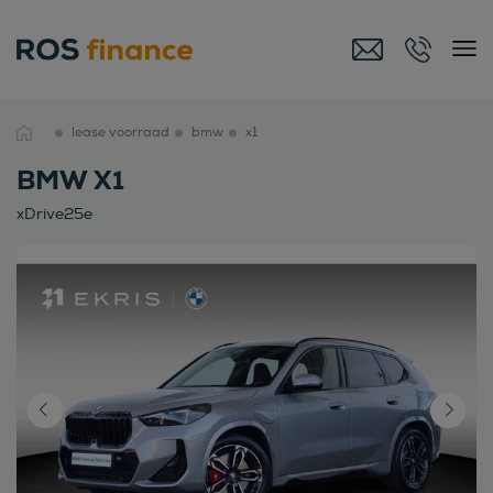
lease voorraad
bmw
x1
BMW X1
xDrive25e