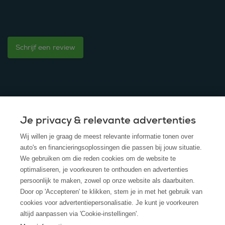
Schrijf een review
Je privacy & relevante advertenties
© 2025 - ROS Krediet Service
Wij willen je graag de meest relevante informatie tonen over
Algemene Voorwaarden
auto's en financieringsoplossingen die passen bij jouw situatie.
We gebruiken om die reden cookies om de website te
Disclaimer
optimaliseren, je voorkeuren te onthouden en advertenties
persoonlijk te maken, zowel op onze website als daarbuiten.
Privacy Policy
Door op 'Accepteren' te klikken, stem je in met het gebruik van
cookies voor advertentiepersonalisatie. Je kunt je voorkeuren
Cookies
altijd aanpassen via 'Cookie-instellingen'.