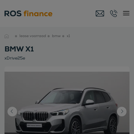
lease voorraad
bmw
x1
BMW X1
xDrive25e