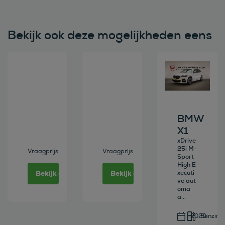
Bekijk ook deze mogelijkheden eens
Bekijk deze auto
Bekijk deze auto
Bekijk deze au
BMW
X1
xDrive
25i M-
Vraagprijs
Vraagprijs
Sport
High E
Bekijk deze auto
Bekijk deze auto
xecuti
ve aut
oma
a...
2020
Benzine