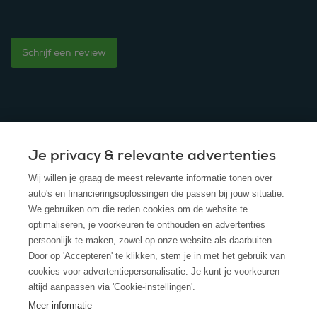
Schrijf een review
Je privacy & relevante advertenties
© 2025 - ROS Krediet Service
Wij willen je graag de meest relevante informatie tonen over
Algemene Voorwaarden
auto's en financieringsoplossingen die passen bij jouw situatie.
We gebruiken om die reden cookies om de website te
Disclaimer
optimaliseren, je voorkeuren te onthouden en advertenties
persoonlijk te maken, zowel op onze website als daarbuiten.
Privacy Policy
Door op 'Accepteren' te klikken, stem je in met het gebruik van
cookies voor advertentiepersonalisatie. Je kunt je voorkeuren
Cookies
altijd aanpassen via 'Cookie-instellingen'.
Cookie policy
Meer informatie