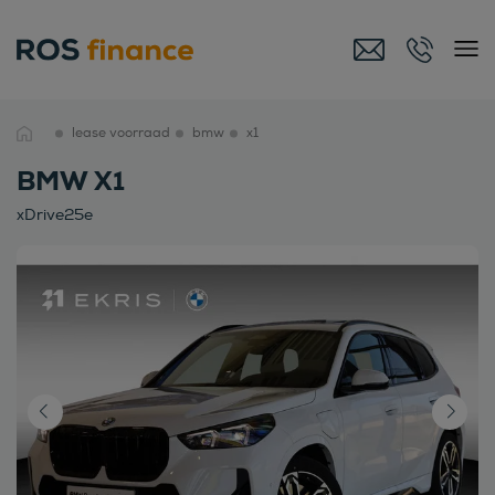
lease voorraad
bmw
x1
BMW X1
xDrive25e