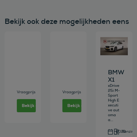
Bekijk ook deze mogelijkheden eens
Bekijk deze auto
Bekijk deze auto
Bekijk deze au
BMW
X1
xDrive
25i M-
Vraagprijs
Vraagprijs
Sport
High E
Bekijk deze auto
Bekijk deze auto
xecuti
ve aut
oma
a...
2020
Benzine