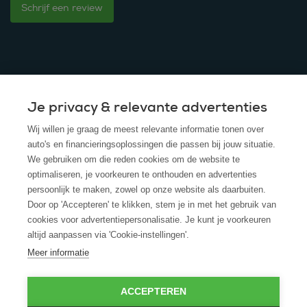
Schrijf een review
Je privacy & relevante advertenties
© 2025 - ROS Krediet Service
Wij willen je graag de meest relevante informatie tonen over
Algemene Voorwaarden
auto's en financieringsoplossingen die passen bij jouw situatie.
We gebruiken om die reden cookies om de website te
Disclaimer
optimaliseren, je voorkeuren te onthouden en advertenties
persoonlijk te maken, zowel op onze website als daarbuiten.
Privacy Policy
Door op 'Accepteren' te klikken, stem je in met het gebruik van
cookies voor advertentiepersonalisatie. Je kunt je voorkeuren
Cookies
altijd aanpassen via 'Cookie-instellingen'.
Cookie policy
Meer informatie
ACCEPTEREN