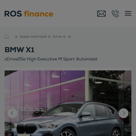
lease voorraad
bmw
x1
BMW X1
xDrive25e High Executive M Sport Automaat