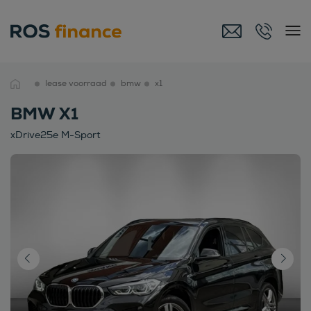
lease voorraad
bmw
x1
BMW X1
xDrive25e M-Sport