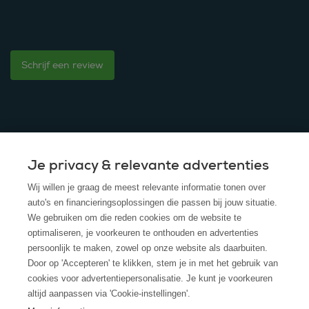
Schrijf een review
Je privacy & relevante advertenties
© 2025 - ROS Krediet Service
Wij willen je graag de meest relevante informatie tonen over
Algemene Voorwaarden
auto's en financieringsoplossingen die passen bij jouw situatie.
We gebruiken om die reden cookies om de website te
Disclaimer
optimaliseren, je voorkeuren te onthouden en advertenties
persoonlijk te maken, zowel op onze website als daarbuiten.
Privacy Policy
Door op 'Accepteren' te klikken, stem je in met het gebruik van
cookies voor advertentiepersonalisatie. Je kunt je voorkeuren
Cookies
altijd aanpassen via 'Cookie-instellingen'.