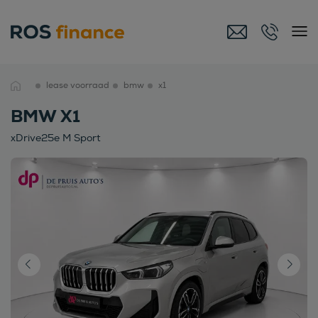
lease voorraad
bmw
x1
BMW X1
xDrive25e M Sport