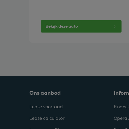
Bekijk deze auto
Ons aanbod
Infor
Lease voorraad
Financi
Lease calculator
Operat