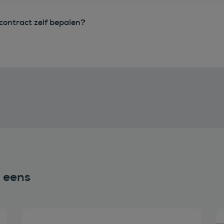
econtract zelf bepalen?
n eens