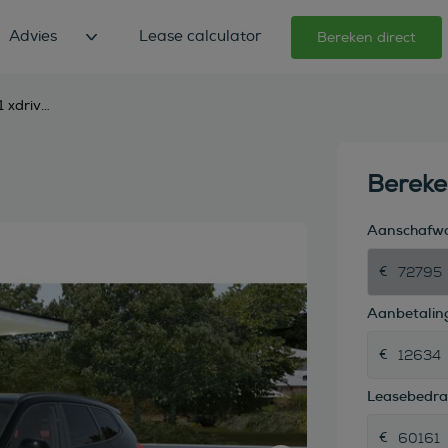
Advies
Lease calculator
Bereken direct
bmw x1 xdrive25e m sport automaat
Berek
Aanschafw
Aanbetaling
Leasebedr