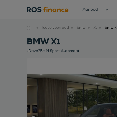
Aanbod
lease voorraad
bmw
x1
BMW X1
xDrive25e M Sport Automaat