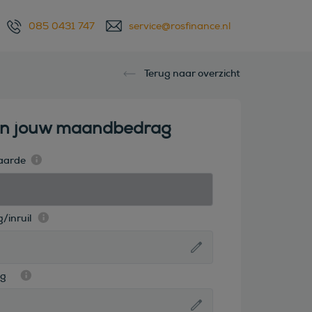
085 0431 747
service@rosfinance.nl
Terug naar overzicht
en jouw maandbedrag
aarde
/inruil
ag