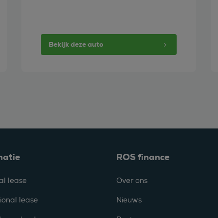
Bekijk deze auto
matie
ROS finance
al lease
Over ons
ional lease
Nieuws