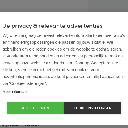
Je privacy & relevante advertenties
Wij willen je graag de meest relevante informatie tonen over auto's
en financieringsoplossingen die passen bij jouw situatie. We
gebruiken om die reden cookies om de website te optimaliseren,
je voorkeuren te onthouden en advertenties persoonlijk te maken,
zowel op onze website als daarbuiten. Door op 'Accepteren' te
klikken, stem je in met het gebruik van cookies voor
l lease?
advertentiepersonalisatie. Je kunt je voorkeuren altijd aanpassen
via 'Cookie-instellingen'.
rtende ondernemer?
Meer informatie
e en operational lease?
ACCEPTEREN
COOKIE-INSTELLINGEN
e bij ROS Finance?