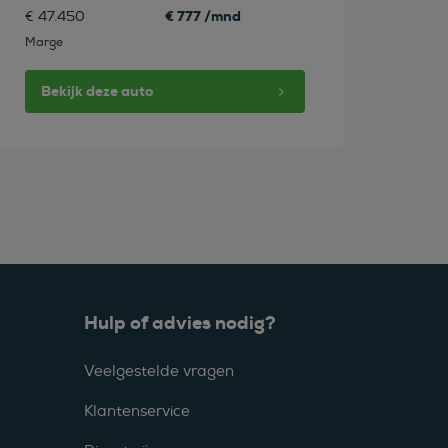
€ 777 /mnd
€ 47.450
Marge
Bekijk deze auto
Hulp of advies nodig?
Veelgestelde vragen
Klantenservice