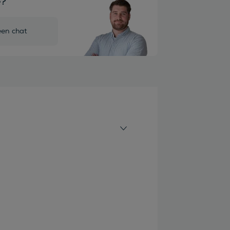
e?
een chat