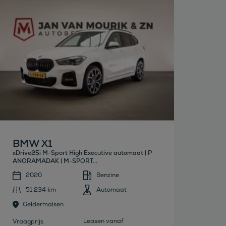
Bekijk deze auto
BMW X1
xDrive25i M-Sport High Executive automaat | P
ANORAMADAK | M-SPORT...
2020
Benzine
51.234 km
Automaat
Geldermalsen
Leasen vanaf
Vraagprijs