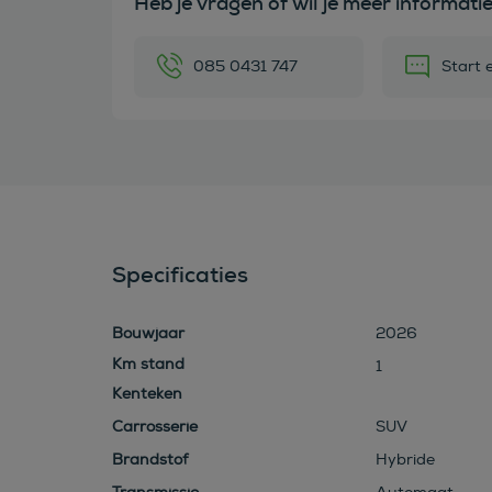
Heb je vragen of wil je meer informati
085 0431 747
Start 
Specificaties
Bouwjaar
2026
1
Kenteken
Carrosserie
SUV
Brandstof
Hybride