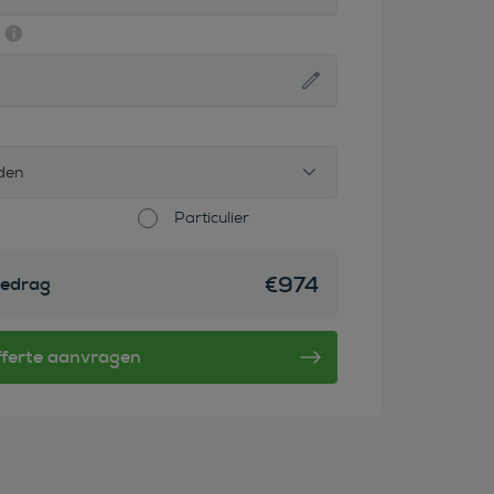
den
Particulier
€
974
edrag