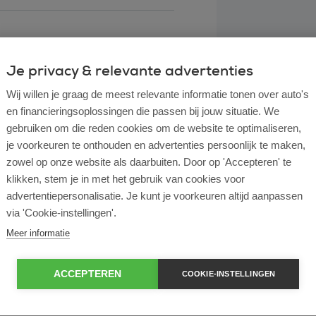
Je privacy & relevante advertenties
Wij willen je graag de meest relevante informatie tonen over auto's
en financieringsoplossingen die passen bij jouw situatie. We
gebruiken om die reden cookies om de website te optimaliseren,
je voorkeuren te onthouden en advertenties persoonlijk te maken,
zowel op onze website als daarbuiten. Door op 'Accepteren' te
klikken, stem je in met het gebruik van cookies voor
l lease?
advertentiepersonalisatie. Je kunt je voorkeuren altijd aanpassen
via 'Cookie-instellingen'.
rtende ondernemer?
Meer informatie
e en operational lease?
ACCEPTEREN
COOKIE-INSTELLINGEN
e bij ROS Finance?