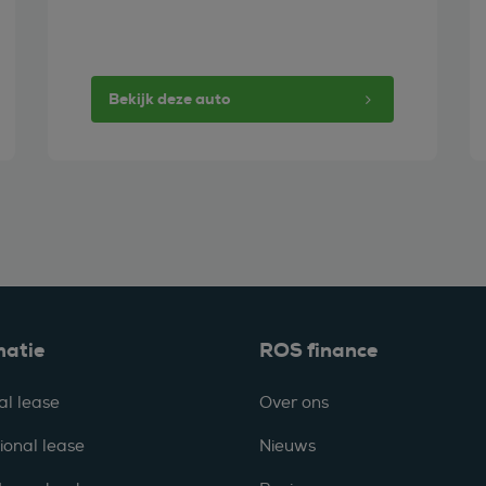
Bekijk deze auto
matie
ROS finance
al lease
Over ons
ional lease
Nieuws