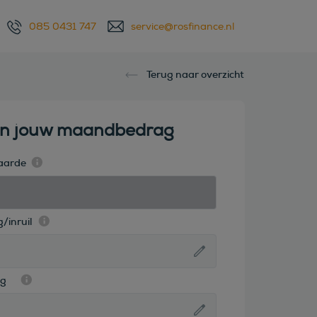
085 0431 747
service@rosfinance.nl
Terug naar overzicht
en jouw maandbedrag
aarde
/inruil
ag