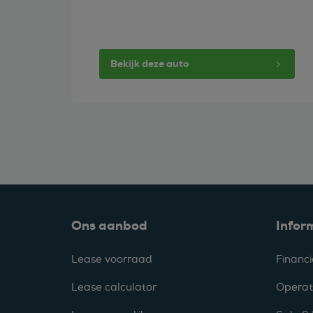
Bekijk deze auto
Ons aanbod
Infor
Lease voorraad
Financi
Lease calculator
Operat