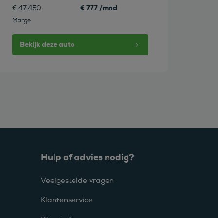
€ 777 /mnd
€ 47.450
Marge
Bekijk deze auto
Hulp of advies nodig?
Veelgestelde vragen
Klantenservice