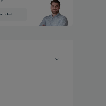
e?
een chat