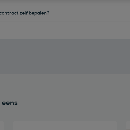
econtract zelf bepalen?
n eens