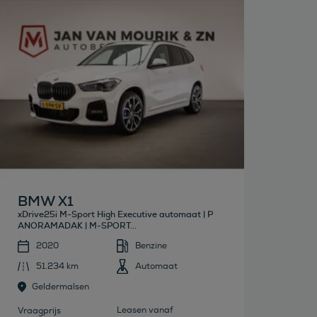
Bekijk deze auto
BMW X1
xDrive25i M-Sport High Executive automaat | P
ANORAMADAK | M-SPORT...
2020
Benzine
51.234 km
Automaat
Geldermalsen
Leasen vanaf
Vraagprijs