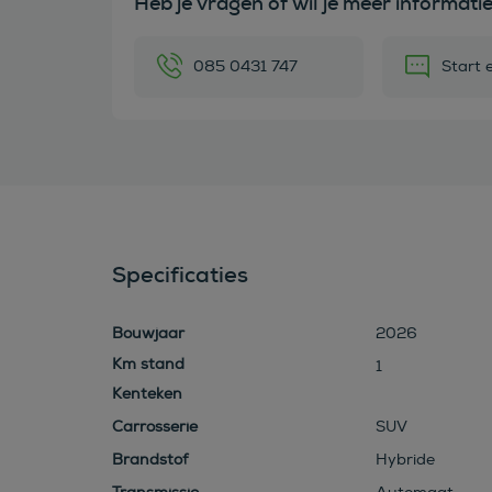
Heb je vragen of wil je meer informati
085 0431 747
Start 
Specificaties
Bouwjaar
2026
1
Kenteken
Carrosserie
SUV
Brandstof
Hybride