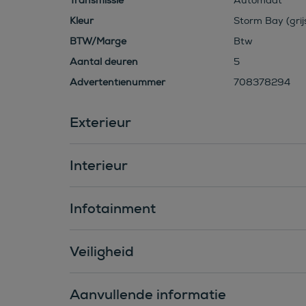
Transmissie
Automaat
Kleur
Storm Bay (grijs
BTW/Marge
Btw
Aantal deuren
5
Advertentienummer
708378294
Exterieur
Interieur
Infotainment
Veiligheid
Aanvullende informatie