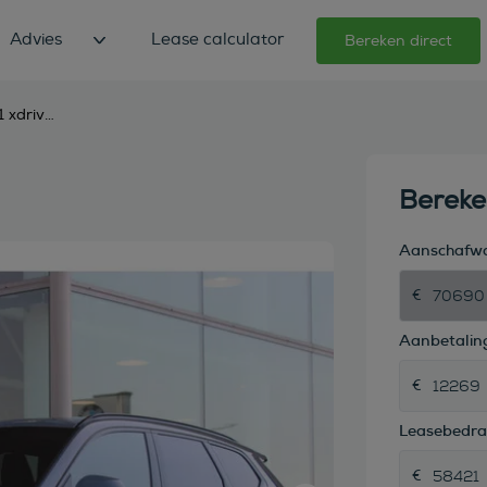
Advies
Lease calculator
Bereken direct
bmw x1 xdrive25e m sport automaat
Berek
Aanschafw
Aanbetaling
Leasebedr