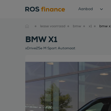
Aanbod
lease voorraad
bmw
x1
BMW X1
xDrive25e M Sport Automaat