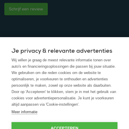
Schrijf een review
Je privacy & relevante advertenties
© 2025 - ROS Krediet Service
Wij willen je graag de meest relevante informatie tonen over
Algemene Voorwaarden
auto's en financieringsoplossingen die passen bij jouw situatie.
We gebruiken om die reden cookies om de website te
Disclaimer
optimaliseren, je voorkeuren te onthouden en advertenties
persoonlijk te maken, zowel op onze website als daarbuiten.
Privacy Policy
Door op 'Accepteren' te klikken, stem je in met het gebruik van
cookies voor advertentiepersonalisatie. Je kunt je voorkeuren
Cookies
altijd aanpassen via 'Cookie-instellingen'.
Cookie policy
Meer informatie
ACCEPTEREN