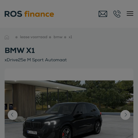
lease voorraad
bmw
x1
BMW X1
xDrive25e M Sport Automaat