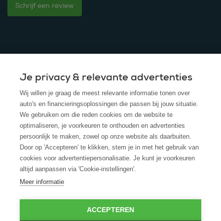
Schrijf een review
Je privacy & relevante advertenties
© 2025 - ROS Krediet Service
Wij willen je graag de meest relevante informatie tonen over
Algemene Voorwaarden
auto's en financieringsoplossingen die passen bij jouw situatie.
We gebruiken om die reden cookies om de website te
Disclaimer
optimaliseren, je voorkeuren te onthouden en advertenties
persoonlijk te maken, zowel op onze website als daarbuiten.
Privacy Policy
Door op 'Accepteren' te klikken, stem je in met het gebruik van
cookies voor advertentiepersonalisatie. Je kunt je voorkeuren
Cookies
altijd aanpassen via 'Cookie-instellingen'.
Cookie policy
Meer informatie
ACCEPTEREN