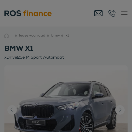
lease voorraad
bmw
x1
BMW X1
xDrive25e M Sport Automaat