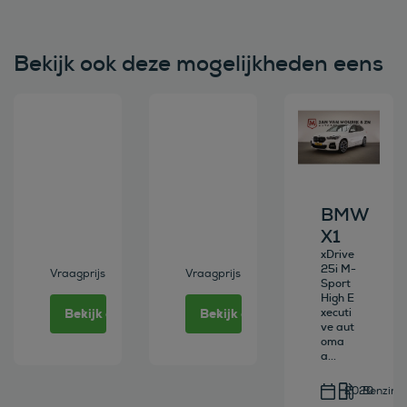
Bekijk ook deze mogelijkheden eens
Bekijk deze auto
Bekijk deze auto
Bekijk deze au
BMW
X1
xDrive
25i M-
Vraagprijs
Vraagprijs
Sport
High E
Bekijk deze auto
Bekijk deze auto
xecuti
ve aut
oma
a...
2020
Benzine