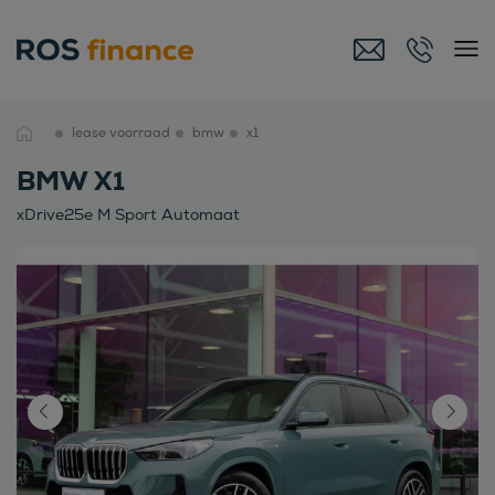
lease voorraad
bmw
x1
BMW X1
xDrive25e M Sport Automaat