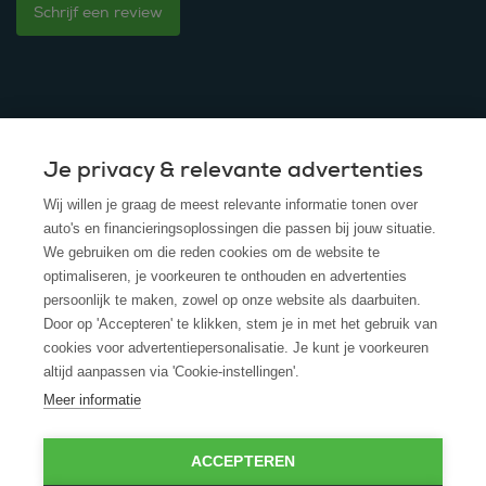
Schrijf een review
Je privacy & relevante advertenties
© 2025 - ROS Krediet Service
Wij willen je graag de meest relevante informatie tonen over
Algemene Voorwaarden
auto's en financieringsoplossingen die passen bij jouw situatie.
We gebruiken om die reden cookies om de website te
Disclaimer
optimaliseren, je voorkeuren te onthouden en advertenties
persoonlijk te maken, zowel op onze website als daarbuiten.
Privacy Policy
Door op 'Accepteren' te klikken, stem je in met het gebruik van
cookies voor advertentiepersonalisatie. Je kunt je voorkeuren
Cookies
altijd aanpassen via 'Cookie-instellingen'.
Cookie policy
Meer informatie
ACCEPTEREN