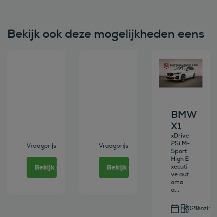
Bekijk ook deze mogelijkheden eens
Bekijk deze auto
Bekijk deze auto
Bekijk deze au
BMW
X1
xDrive
25i M-
Vraagprijs
Vraagprijs
Sport
High E
Bekijk deze auto
Bekijk deze auto
xecuti
ve aut
oma
a...
2020
Benzine