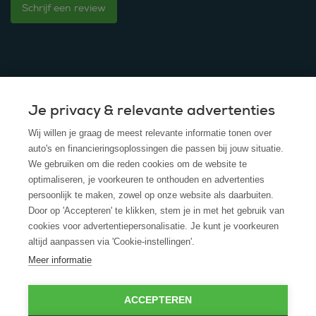
Schrijf een review
Je privacy & relevante advertenties
© 2025 - ROS Krediet Service
Wij willen je graag de meest relevante informatie tonen over
Algemene Voorwaarden
auto's en financieringsoplossingen die passen bij jouw situatie.
We gebruiken om die reden cookies om de website te
Disclaimer
optimaliseren, je voorkeuren te onthouden en advertenties
persoonlijk te maken, zowel op onze website als daarbuiten.
Privacy Policy
Door op 'Accepteren' te klikken, stem je in met het gebruik van
cookies voor advertentiepersonalisatie. Je kunt je voorkeuren
Cookies
altijd aanpassen via 'Cookie-instellingen'.
Cookie policy
Meer informatie
ACCEPTEREN