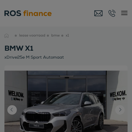
lease voorraad
bmw
x1
BMW X1
xDrive25e M Sport Automaat