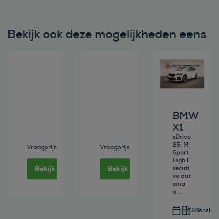
Bekijk ook deze mogelijkheden eens
Bekijk deze auto
Bekijk deze auto
Bekijk deze au
BMW
X1
xDrive
25i M-
Vraagprijs
Vraagprijs
Sport
High E
Bekijk deze auto
Bekijk deze auto
xecuti
ve aut
oma
a...
2020
Benzine