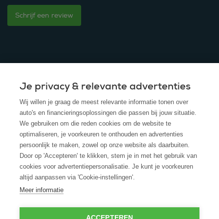
Schrijf een review
Je privacy & relevante advertenties
© 2025 - ROS Krediet Service
Wij willen je graag de meest relevante informatie tonen over
Algemene Voorwaarden
auto's en financieringsoplossingen die passen bij jouw situatie.
We gebruiken om die reden cookies om de website te
Disclaimer
optimaliseren, je voorkeuren te onthouden en advertenties
persoonlijk te maken, zowel op onze website als daarbuiten.
Privacy Policy
Door op 'Accepteren' te klikken, stem je in met het gebruik van
cookies voor advertentiepersonalisatie. Je kunt je voorkeuren
Cookies
altijd aanpassen via 'Cookie-instellingen'.
Cookie policy
Meer informatie
ACCEPTEREN