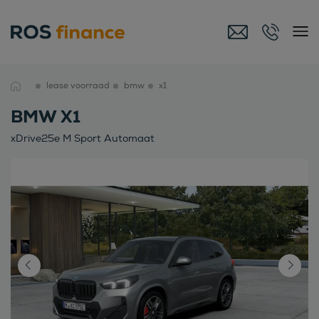
lease voorraad
bmw
x1
BMW X1
xDrive25e M Sport Automaat