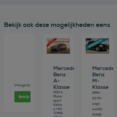
Bekijk ook deze mogelijkheden eens
Bekijk deze auto
Bekijk deze auto
Bekijk deze au
Mercedes-
Mercedes
Benz
Benz
A-
M-
Vraagprijs
Klasse
Klasse
200 d
AMG
Bekijk deze auto
Motor
63 |Yo
sport
ungti
Editio
n | AU
mer|€1
TOMA
9.004,