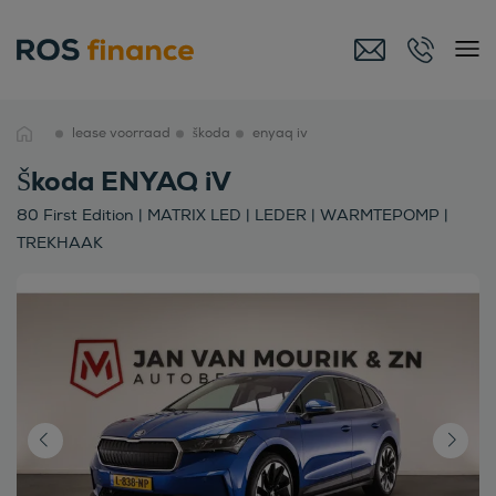
lease voorraad
škoda
enyaq iv
Škoda ENYAQ iV
80 First Edition | MATRIX LED | LEDER | WARMTEPOMP |
TREKHAAK