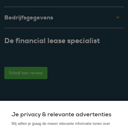
Bedrijfsgegevens
De financial lease specialist
Schrijf een review
Je privacy & relevante advertenties
© 2025 - ROS Krediet Service
Wij willen je graag de meest relevante informatie tonen over