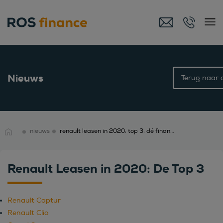
Nieuws
Terug naar o
nieuws
renault leasen in 2020: top 3: dé financial lease specialist
Renault Leasen in 2020: De Top 3
Renault Captur
Renault Clio