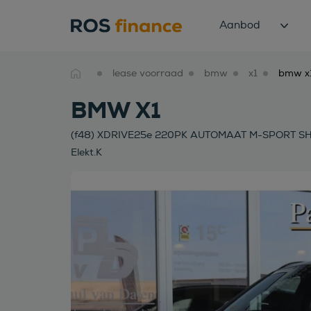
Aanbod
lease voorraad
bmw
x1
BMW X1
(f48) XDRIVE25e 220PK AUTOMAAT M-SPORT SHADOW
Elekt.K