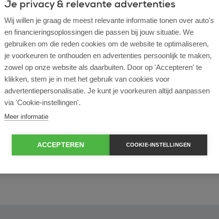
Je privacy & relevante advertenties
Wij willen je graag de meest relevante informatie tonen over auto's
en financieringsoplossingen die passen bij jouw situatie. We
gebruiken om die reden cookies om de website te optimaliseren,
l lease?
je voorkeuren te onthouden en advertenties persoonlijk te maken,
zowel op onze website als daarbuiten. Door op 'Accepteren' te
rtende ondernemer?
klikken, stem je in met het gebruik van cookies voor
advertentiepersonalisatie. Je kunt je voorkeuren altijd aanpassen
via 'Cookie-instellingen'.
e en operational lease?
Meer informatie
e bij ROS Finance?
ACCEPTEREN
COOKIE-INSTELLINGEN
econtract zelf bepalen?