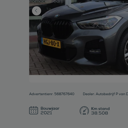
Advertentienr: 568767640
Dealer: Autobedrijf P van 
Bouwjaar
2021
38.508