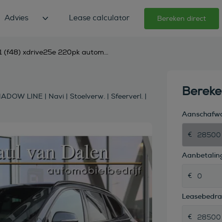
Advies
Lease calculator
Bereken direct
bmw x1 (f48) xdrive25e 220pk automaat m-sport shadow line | navi | stoelverw. | sfeerverl. | elekt.k
Berek
 LINE | Navi | Stoelverw. | Sfeerverl. |
Aanschafw
Aanbetaling
Leasebedr