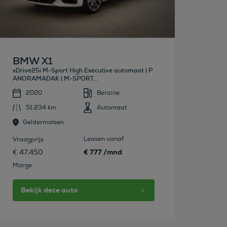
BMW X1
xDrive25i M-Sport High Executive automaat | P
ANORAMADAK | M-SPORT...
2020
Benzine
51.234 km
Automaat
Geldermalsen
Leasen vanaf
Vraagprijs
€ 777 /mnd
€ 47.450
Marge
Bekijk deze auto