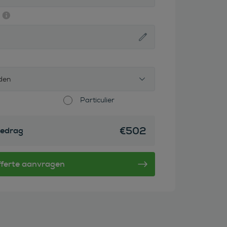
den
Particulier
€
502
edrag