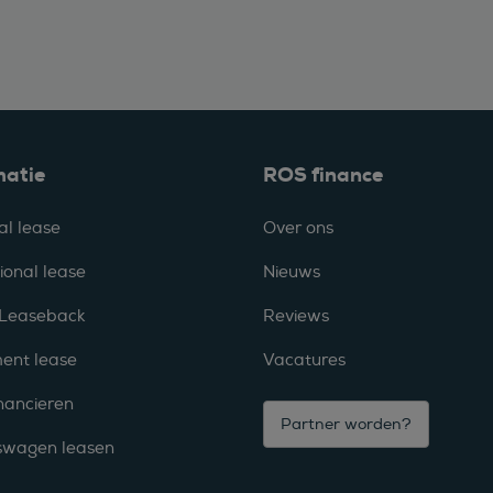
matie
ROS finance
al lease
Over ons
ional lease
Nieuws
 Leaseback
Reviews
ent lease
Vacatures
nancieren
Partner worden?
fswagen leasen