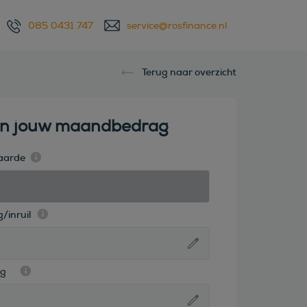
085 0431 747
service@rosfinance.nl
Terug naar overzicht
en jouw maandbedrag
aarde
/inruil
ag