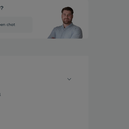
e?
een chat
1